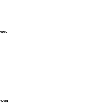
ерес.
тели.