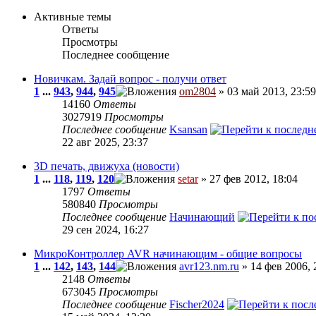
Активные темы
Ответы
Просмотры
Последнее сообщение
Новичкам. Задай вопрос - получи ответ
1
...
943
,
944
,
945
om2804
» 03 май 2013, 23:59
14160
Ответы
3027919
Просмотры
Последнее сообщение
Ksansan
22 авг 2025, 23:37
3D печать, движуха (новости)
1
...
118
,
119
,
120
setar
» 27 фев 2012, 18:04
1797
Ответы
580840
Просмотры
Последнее сообщение
Начинающий
29 сен 2024, 16:27
МикроКонтроллер AVR начинающим - общие вопросы
1
...
142
,
143
,
144
avr123.nm.ru
» 14 фев 2006, 
2148
Ответы
673045
Просмотры
Последнее сообщение
Fischer2024