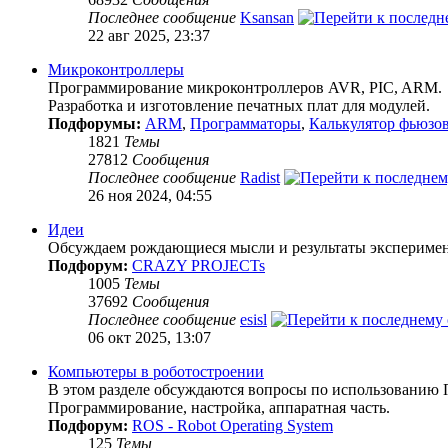
Последнее сообщение
Ksansan
22 авг 2025, 23:37
Микроконтроллеры
Программирование микроконтроллеров AVR, PIC, ARM.
Разработка и изготовление печатных плат для модулей.
Подфорумы:
ARM
,
Программаторы
,
Калькулятор фьюзо
1821
Темы
27812
Сообщения
Последнее сообщение
Radist
26 ноя 2024, 04:55
Идеи
Обсуждаем рождающиеся мысли и результаты эксперимен
Подфорум:
CRAZY PROJECTs
1005
Темы
37692
Сообщения
Последнее сообщение
esisl
06 окт 2025, 13:07
Компьютеры в роботостроении
В этом разделе обсуждаются вопросы по использованию 
Программирование, настройка, аппаратная часть.
Подфорум:
ROS - Robot Operating System
125
Темы