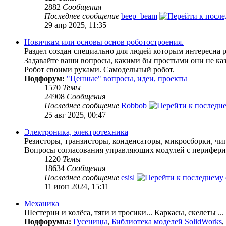
2882
Сообщения
Последнее сообщение
beep_beam
29 апр 2025, 11:35
Новичкам или основы основ роботостроения.
Раздел создан специально для людей которым интересна р
Задавайте ваши вопросы, какими бы простыми они не каз
Робот своими руками. Самодельный робот.
Подфорум:
"Ценные" вопросы, идеи, проекты
1570
Темы
24908
Сообщения
Последнее сообщение
Robbob
25 авг 2025, 00:47
Электроника, электротехника
Резисторы, транзисторы, конденсаторы, микросборки, чип
Вопросы согласования управляющих модулей с перифери
1220
Темы
18634
Сообщения
Последнее сообщение
esisl
11 июн 2024, 15:11
Механика
Шестерни и колёса, тяги и тросики... Каркасы, скелеты ...
Подфорумы:
Гусеницы
,
Библиотека моделей SolidWorks
,