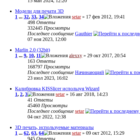
15 май 2024, 12:20
Модели для печати 3D
1
...
32
,
33
,
34
setar
» 17 фев 2012, 19:41
498
Ответы
332445
Просмотры
Последнее сообщение
Gauthier
07 ноя 2023, 12:00
Marlin 2.0 (32bit)
1
...
9
,
10
,
11
alexxy
» 29 окт 2017, 20:54
163
Ответы
168797
Просмотры
Последнее сообщение
Начинающий
23 июл 2023, 16:02
Калибровка KISSlicer используя Wizard
1
,
2
,
3
setar
» 16 авг 2018, 14:23
41
Ответы
45460
Просмотры
Последнее сообщение
setar
04 окт 2022, 12:38
3D печать, используемые материалы
1
...
62
,
63
,
64
setar
» 09 окт 2012, 15:29
945
Ответы