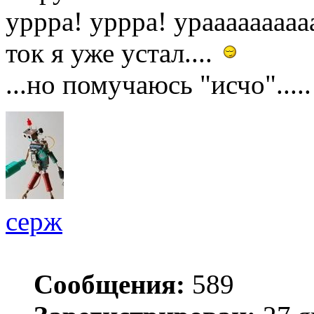
уррра! уррра! ураааааааааа
ток я уже устал....
...но помучаюсь "исчо"....
серж
Сообщения:
589