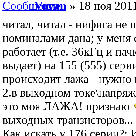
Vovan
» 18 ноя 2011
читал, читал - нифига не 
номиналами дана; у меня 
работает (т.е. 36кГц и п
выдает) на 155 (555) сери
происходит лажа - нужно 
2.в выходном токе\напряж
это моя ЛАЖА! признаю
выходных транзисторов...
Как искать у 176 серии?: 