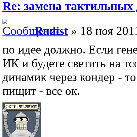
Re: замена тактильных 
Radist
» 18 ноя 201
по идее должно. Если ген
ИК и будете светить на тс
динамик через кондер - т
пищит - все ок.