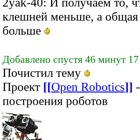
2yak-40: И получаем то, ч
клешней меньше, а общая 
больше
Добавлено спустя 46 минут 17
Почистил тему
Проект
[[
Open Robotics
]]
-
построения роботов