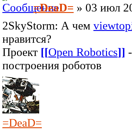
=DeaD=
» 03 июл 20
2SkyStorm: А чем
viewto
нравится?
Проект
[[
Open Robotics
]]
-
построения роботов
=DeaD=