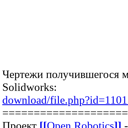
Чертежи получившегося м
Solidworks:
download/file.php?id=110
====================
Проект
[[
Open Robotics
]]
-