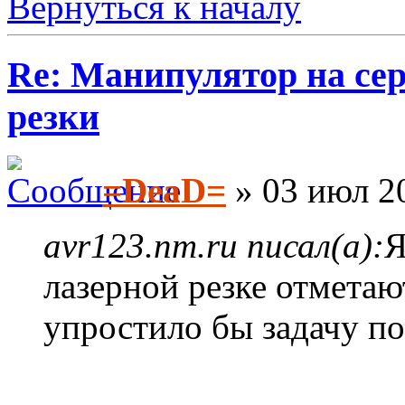
Вернуться к началу
Re: Манипулятор на сер
резки
=DeaD=
» 03 июл 20
avr123.nm.ru писал(а):
Я
лазерной резке отмета
упростило бы задачу по