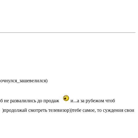
->очнулся_зашевелился)
об не развалились до продаж
и...а за рубежом чтоб
)продолжай смотреть телевизор))тебе самое, то суждения свои