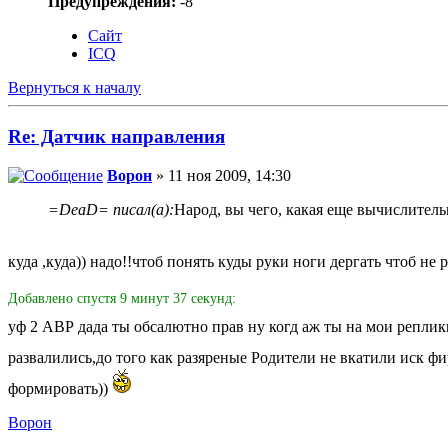
Предупреждения:
-8
Сайт
ICQ
Вернуться к началу
Re: Датчик направления
Ворон
» 11 ноя 2009, 14:30
=DeaD= писал(а):
Народ, вы чего, какая еще вычислитель
куда ,куда)) надо!!чтоб понять куды руки ноги дергать чтоб не
Добавлено спустя 9 минут 37 секунд:
уф 2 АВР дада ты обсалютно прав ну когд аж ты на мои репли
развалились,до того как разяреные Родители не вкатили иск 
формировать))
Ворон