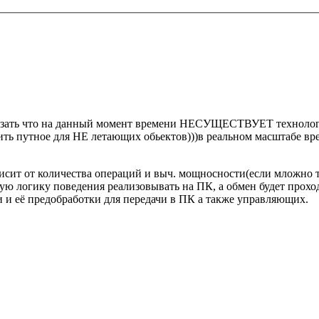
указать что на данный момент времени НЕСУЩЕСТВУЕТ техноло
 нить путное для НЕ летающих обьектов)))в реальном масштабе вр
висит от количества операций и выч. мощносности(если мложно та
ю логику поведения реализовывать на ПК, а обмен будет проходи
 и её предобработки для передачи в ПК а также управляющих.