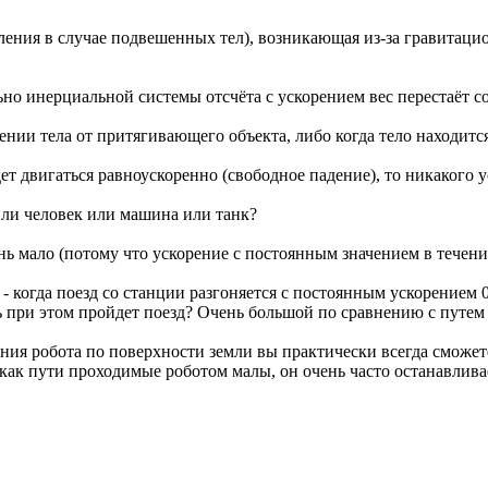
епления в случае подвешенных тел), возникающая из-за гравитац
ьно инерциальной системы отсчёта c ускорением вес перестаёт со
лении тела от притягивающего объекта, либо когда тело находитс
ет двигаться равноускоренно (свободное падение), то никакого 
или человек или машина или танк?
 мало (потому что ускорение с постоянным значением в течение
когда поезд со станции разгоняется с постоянным ускорением 0.5-
ь при этом пройдет поезд? Очень большой по сравнению с путем 
ия робота по поверхности земли вы практически всегда сможете
 как пути проходимые роботом малы, он очень часто останавливае