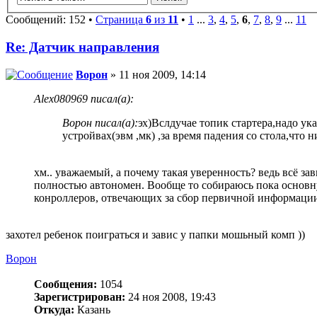
Сообщений: 152 •
Страница
6
из
11
•
1
...
3
,
4
,
5
,
6
,
7
,
8
,
9
...
11
Re: Датчик направления
Ворон
» 11 ноя 2009, 14:14
Alex080969 писал(а):
Ворон писал(а):
эх)Вслдучае топик стартера,надо 
устройвах(эвм ,мк) ,за время падения со стола,что
хм.. уважаемый, а почему такая уверенность? ведь всё за
полностью автономен. Вообще то собираюсь пока основну
конроллеров, отвечающих за сбор первичной информации
захотел ребенок поиграться и завис у папки мошьный комп ))
Ворон
Сообщения:
1054
Зарегистрирован:
24 ноя 2008, 19:43
Откуда:
Казань