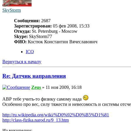
SkyStorm
Сообщения:
2687
Зарегистрирован:
05 фев 2008, 15:33
Откуда:
St. Petersburg - Moscow
Skype:
SkyStorm77
ФИО:
Костюк Константин Вячеславович
ICQ
Вернуться к началу
Re: Датчик направления
Zeus
» 11 ноя 2009, 16:18
АВР тебе учить-то физику самому нада
Особенно про вес, силу тяжести и невесомость и системы отсч
http://ru.wikipedia.org/wiki/%D0%92%D0%B5%D1%81
http://class-fizika.narod.ru/9_13.htm
Из википедии: