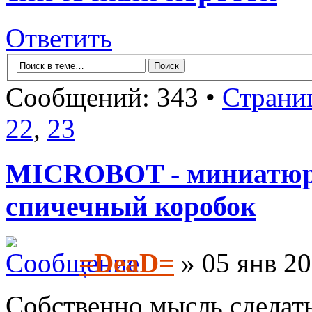
Ответить
Сообщений: 343 •
Страни
22
,
23
MICROBOT - миниатюрн
спичечный коробок
=DeaD=
» 05 янв 20
Собственно мысль сделат