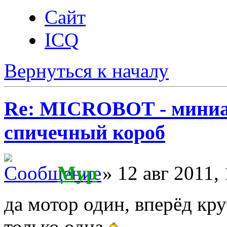
Сайт
ICQ
Вернуться к началу
Re: MICROBOT - миниа
спичечный короб
Myp
» 12 авг 2011, 
да мотор один, вперёд кру
только одна