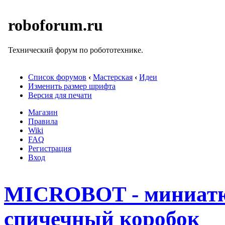
roboforum.ru
Технический форум по робототехнике.
Список форумов
‹
Мастерская
‹
Идеи
Изменить размер шрифта
Версия для печати
Магазин
Правила
Wiki
FAQ
Регистрация
Вход
MICROBOT - миниатю
спичечный коробок