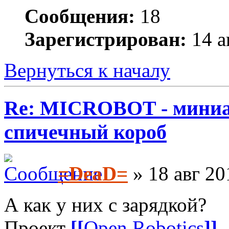
Сообщения:
18
Зарегистрирован:
14 а
Вернуться к началу
Re: MICROBOT - миниа
спичечный короб
=DeaD=
» 18 авг 20
А как у них с зарядкой?
Проект
[[
Open Robotics
]]
-