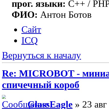
прог. языки:
C++ / PHP
ФИО:
Антон Ботов
Сайт
ICQ
Вернуться к началу
Re: MICROBOT - миниа
спичечный короб
GlassEagle
» 23 авг