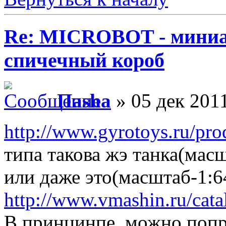
Re: MICROBOT - миниа
спичечный короб
Паsha
» 05 дек 2011
http://www.gyrotoys.ru/pro
типа такова жэ танка(масш
или даже это(масштаб-1:6
http://www.vmashin.ru/catal
В принцинпе, можно попр