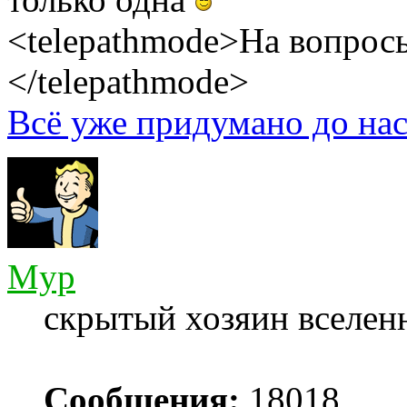
<telepathmode>На вопросы
</telepathmode>
Всё уже придумано до нас
Myp
скрытый хозяин вселенн
Сообщения:
18018