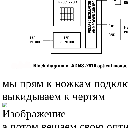
мы прям к ножкам подклю
выкидываем к чертям
а потом вешаем свою опт