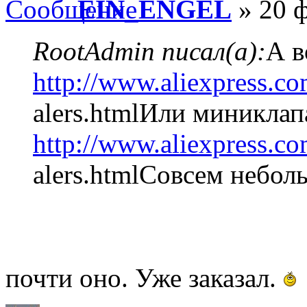
EIN_ENGEL
» 20 ф
RootAdmin писал(а):
А в
http://www.aliexpress.c
alers.htmlИли миниклап
http://www.aliexpress.co
alers.htmlСовсем неболь
почти оно. Уже заказал.