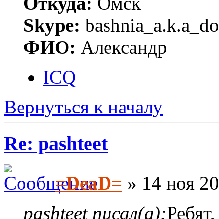
Откуда:
Омск
Skype:
bashnia_a.k.a_do
ФИО:
Александр
ICQ
Вернуться к началу
Re: pashteet
=DeaD=
» 14 ноя 20
pashteet писал(а):
Ребят