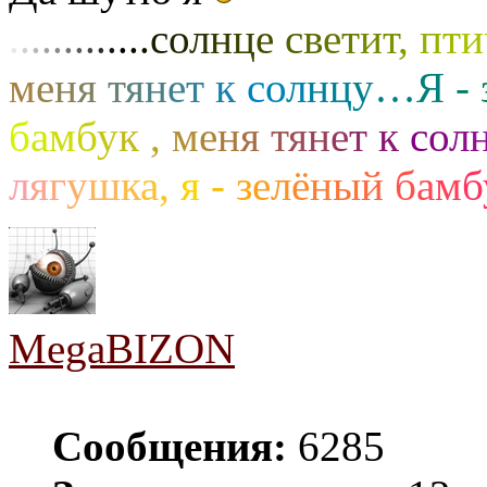
.
.
.
.
.
.
.
.
.
.
.
.
.
с
о
л
н
ц
е
с
в
е
т
и
т
,
п
т
и
м
е
н
я
т
я
н
е
т
к
с
о
л
н
ц
у
…
Я
-
б
а
м
б
у
к
,
м
е
н
я
т
я
н
е
т
к
с
о
л
л
я
г
у
ш
к
а
,
я
-
з
е
л
ё
н
ы
й
б
а
м
б
MegaBIZON
Сообщения:
6285