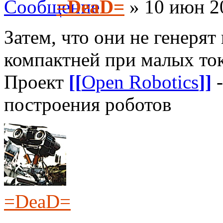
=DeaD=
» 10 июн 2
Затем, что они не генерят
компактней при малых ток
Проект
[[
Open Robotics
]]
-
построения роботов
=DeaD=