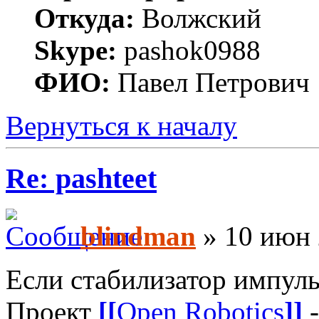
Откуда:
Волжский
Skype:
pashok0988
ФИО:
Павел Петрович
Вернуться к началу
Re: pashteet
blindman
» 10 июн 
Если стабилизатор импул
Проект
[[
Open Robotics
]]
-