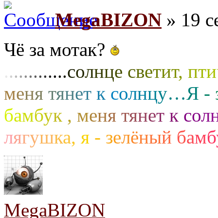
MegaBIZON
» 19 с
Чё за мотак?
.
.
.
.
.
.
.
.
.
.
.
.
.
с
о
л
н
ц
е
с
в
е
т
и
т
,
п
т
и
м
е
н
я
т
я
н
е
т
к
с
о
л
н
ц
у
…
Я
-
б
а
м
б
у
к
,
м
е
н
я
т
я
н
е
т
к
с
о
л
л
я
г
у
ш
к
а
,
я
-
з
е
л
ё
н
ы
й
б
а
м
б
MegaBIZON