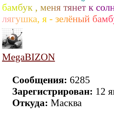
б
а
м
б
у
к
,
м
е
н
я
т
я
н
е
т
к
с
о
л
л
я
г
у
ш
к
а
,
я
-
з
е
л
ё
н
ы
й
б
а
м
б
MegaBIZON
Сообщения:
6285
Зарегистрирован:
12 я
Откуда:
Масква