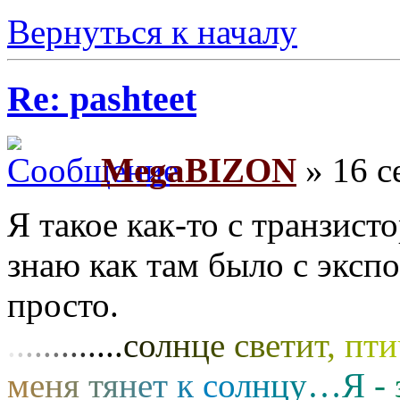
Вернуться к началу
Re: pashteet
MegaBIZON
» 16 с
Я такое как-то с транзис
знаю как там было с экспо
просто.
.
.
.
.
.
.
.
.
.
.
.
.
.
с
о
л
н
ц
е
с
в
е
т
и
т
,
п
т
и
м
е
н
я
т
я
н
е
т
к
с
о
л
н
ц
у
…
Я
-