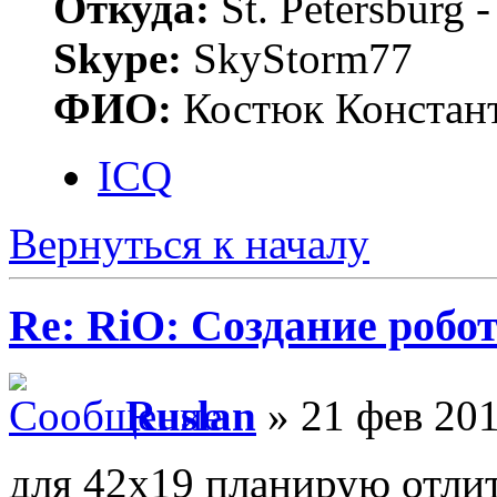
Откуда:
St. Petersburg
Skype:
SkyStorm77
ФИО:
Костюк Констант
ICQ
Вернуться к началу
Re: RiO: Создание робот
Ruslan
» 21 фев 201
для 42x19 планирую отли