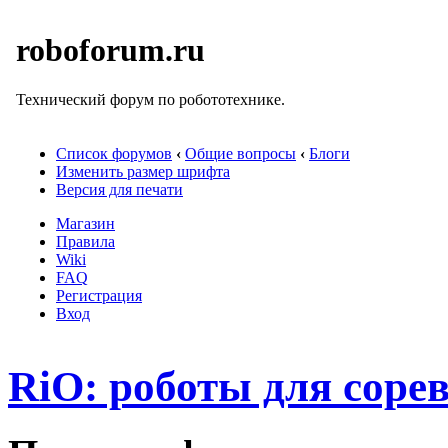
roboforum.ru
Технический форум по робототехнике.
Список форумов
‹
Общие вопросы
‹
Блоги
Изменить размер шрифта
Версия для печати
Магазин
Правила
Wiki
FAQ
Регистрация
Вход
RiO: роботы для соре