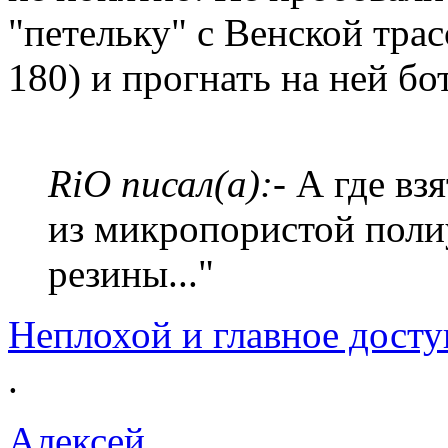
"петельку" с Венской трасс
180) и прогнать на ней бо
RiO писал(а):
- А где вз
из микропористой поли
резины..."
Неплохой и главное дост
.
Алексей