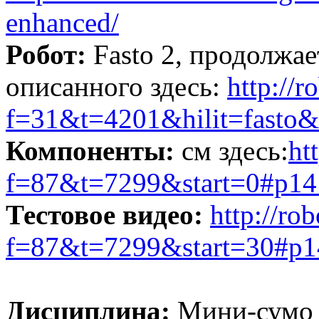
enhanced/
Робот:
Fasto 2, продолжае
описанного здесь:
http://
f=31&t=4201&hilit=fasto&
Компоненты:
см здесь:
ht
f=87&t=7299&start=0#p1
Тестовое видео:
http://ro
f=87&t=7299&start=30#p
Дисциплина:
Мини-сумо