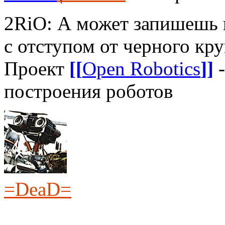
2RiO: А может запишешь 
с отступом от черного кру
Проект
[[
Open Robotics
]]
-
построения роботов
=DeaD=