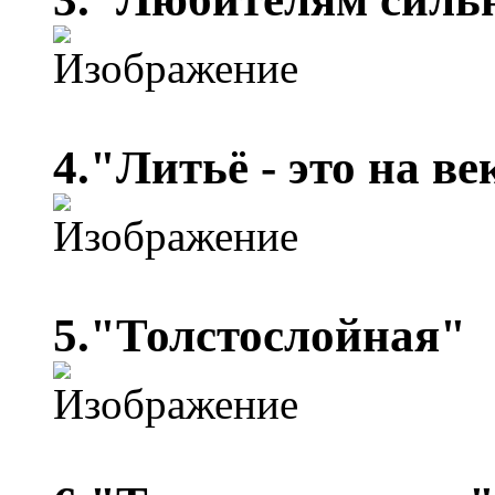
4."Литьё - это на ве
5."Толстослойная"