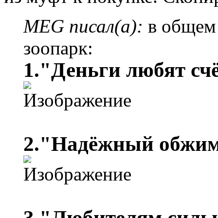
MEG писал(а):
в общем 
зоопарк:
1."Деньги любят сч
2."Надёжный обжи
3."Любителям силь