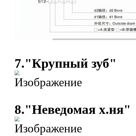
7."Крупный зуб"
8."Неведомая х.ня"