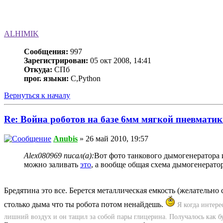
ALHIMIK
Сообщения:
997
Зарегистрирован:
05 окт 2008, 14:41
Откуда:
СПб
прог. языки:
C,Python
Вернуться к началу
Re: Война роботов на базе 6мм мягкой пневмати
Anubis
» 26 май 2010, 19:57
Alex080969 писал(а):
Вот фото танкового дымогенератора 
можно заливать
это
, а вообще общая схема дымогенерато
Бредятина это все. Берется металлическая емкость (желательно 
столько дыма что ты робота потом ненайдешь.
Я когда интере
лишний воздух и он тащил за собой пары глицерина. Получалось как б