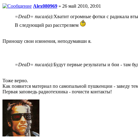
Alex080969
» 26 май 2010, 20:01
=DeaD= писал(а):
Хватит огромные фотки с радикала вты
В следующий раз расстреляем
Приношу свои изинения, неподумавши я.
=DeaD= писал(а):
Будут первые результаты и бои - там б
Тоже верно.
Как появится материал по самопальной пушкенции - заведу те
Первая заповедь радиотехника - почисти контакты!