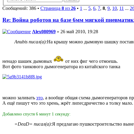
Сообщений: 386 •
Страница
8
из
26
•
1
...
5
,
6
,
7
,
8
,
9
,
10
,
11
...
2
Re: Война роботов на базе 6мм мягкой пневмати
Alex080969
» 26 май 2010, 19:28
Anubis писал(а):
На крышу можно дымовую шашку поставить
ненадо шашек дымовых
от них фиг чего отмоешь.
Вот фото танкового дымогенератора из китайского танка
можно заливать
это
, а вообще общая схема дымогенераторов п
А ещё пишут что это хрень, жрёт липесдричество а толку мало
Добавлено спустя 6 минут 1 секунду:
=DeaD= писал(а):
Я предлагаю пушкостроительство вынест