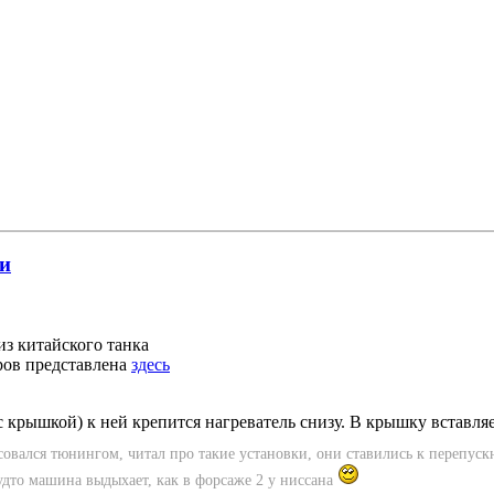
ки
из китайского танка
ров представлена
здесь
с крышкой) к ней крепится нагреватель снизу. В крышку вставляе
совался тюнингом, читал про такие установки, они ставились к перепус
удто машина выдыхает, как в форсаже 2 у ниссана