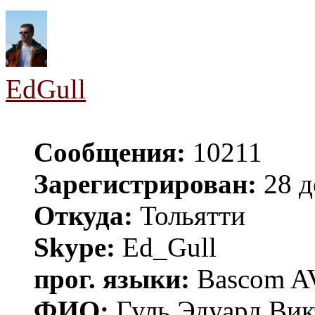
EdGull
Сообщения:
10211
Зарегистрирован:
28 д
Откуда:
Тольятти
Skype:
Ed_Gull
прог. языки:
Bascom AV
ФИО:
Гуль Эдуард Вик