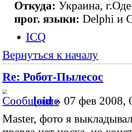
Откуда:
Украина, г.Оде
прог. языки:
Delphi и 
ICQ
Вернуться к началу
Re: Робот-Пылесос
loid
» 07 фев 2008, 
Master, фото я выкладыва
правла нет носка, но конс