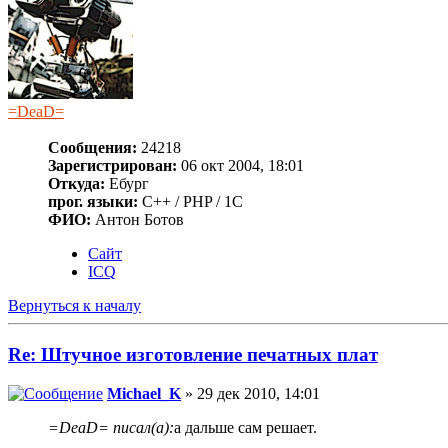
=DeaD=
Сообщения:
24218
Зарегистрирован:
06 окт 2004, 18:01
Откуда:
Ебург
прог. языки:
C++ / PHP / 1C
ФИО:
Антон Ботов
Сайт
ICQ
Вернуться к началу
Re: Штучное изготовление печатных плат
Michael_K
» 29 дек 2010, 14:01
=DeaD= писал(а):
а дальше сам решает.