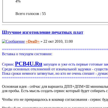
4%
Всего голосов : 55
Штучное изготовление печатных плат
=DeaD=
» 22 окт 2010, 11:00
================================================
Вставка о текущем состоянии:
PCB4U.Ru
Сервис
запущен и уже есть первые готовые за
Среди основных отклонений от изначальной задумки - существ
Пока сроки немного затянутые, но кто не очень спешит - думаю
================================================
Основная идея - сейчас для варианта ДПП+ДПМ+Ш минимальный 
для пробы. Есть мысль создать сервис который будет собирать с
Чтобы это не превращалось в кошмар согласования - сервис бу