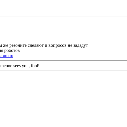
ом же резоните сделают и вопросов не зададут
ия роботов
orum.ru
meone sees you, fool!