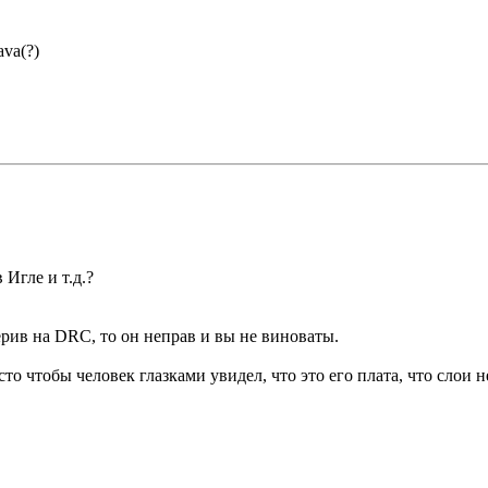
ava(?)
Игле и т.д.?
ерив на DRC, то он неправ и вы не виноваты.
о чтобы человек глазками увидел, что это его плата, что слои не