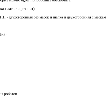
орые можно будет попробовать обеспечить:
казплат или резонит).
ПП - двухсторонняя без масок и шелка и двухсторонняя с маскам
фия)
ия роботов