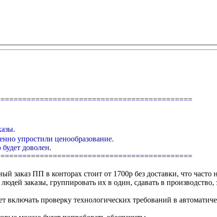
=============================================
казы.
енно упростили ценообразование.
 будет доволен.
=============================================
заказ ПП в конторах стоит от 1700р без доставки, что часто 
 людей заказы, группировать их в один, сдавать в производство, 
дет включать проверку технологических требований в автоматиче