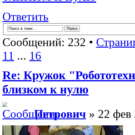
Ответить
Сообщений: 232 •
Страни
11
...
16
Re: Кружок "Робототех
близком к нулю
Петрович
» 22 фев 