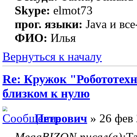
Skype:
elmot73
прог. языки:
Java и все
ФИО:
Илья
Вернуться к началу
Re: Кружок "Робототех
близком к нулю
Петрович
» 26 фев 
MegaBIZON писал(а):
Т