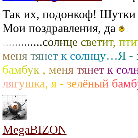
Так их, подонкоф! Шутки 
Мои поздравления, да
.
.
.
.
.
.
.
.
.
.
.
.
.
с
о
л
н
ц
е
с
в
е
т
и
т
,
п
т
и
м
е
н
я
т
я
н
е
т
к
с
о
л
н
ц
у
…
Я
-
б
а
м
б
у
к
,
м
е
н
я
т
я
н
е
т
к
с
о
л
л
я
г
у
ш
к
а
,
я
-
з
е
л
ё
н
ы
й
б
а
м
б
MegaBIZON