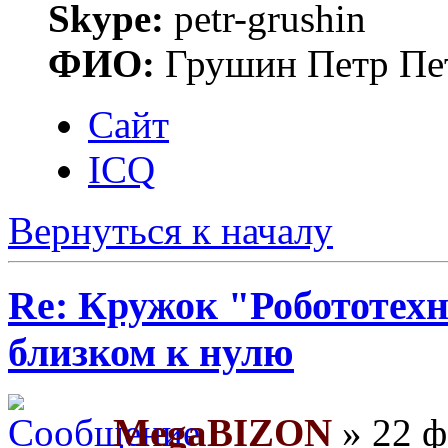
Skype:
petr-grushin
ФИО:
Грушин Петр Пе
Сайт
ICQ
Вернуться к началу
Re: Кружок "Робототех
близком к нулю
MegaBIZON
» 22 ф