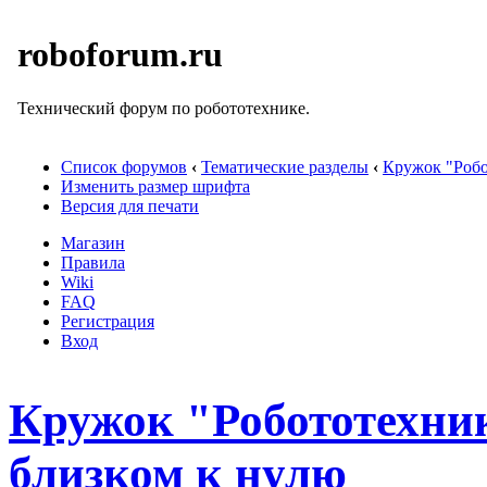
roboforum.ru
Технический форум по робототехнике.
Список форумов
‹
Тематические разделы
‹
Кружок "Pобо
Изменить размер шрифта
Версия для печати
Магазин
Правила
Wiki
FAQ
Регистрация
Вход
Кружок "Робототехни
близком к нулю