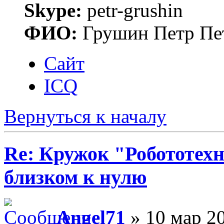
Skype:
petr-grushin
ФИО:
Грушин Петр Пе
Сайт
ICQ
Вернуться к началу
Re: Кружок "Робототех
близком к нулю
Angel71
» 10 мар 20