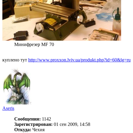
Минифрезер MF 70
куплено тут
http://www.proxxon.lviv.ua/produkt.php?id=60&lg=ru
Aseris
Сообщения:
1142
Зарегистрирован:
01 сен 2009, 14:58
Откуда:
Чехия