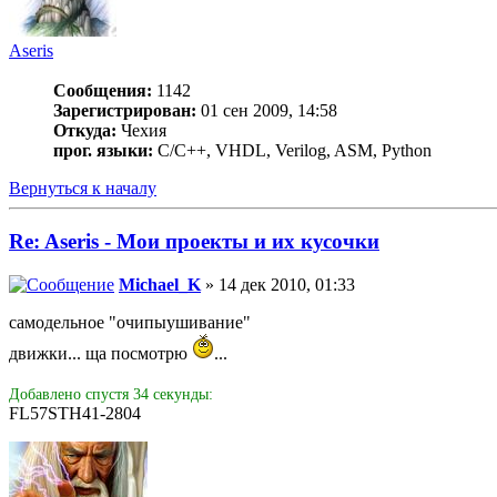
Aseris
Сообщения:
1142
Зарегистрирован:
01 сен 2009, 14:58
Откуда:
Чехия
прог. языки:
C/С++, VHDL, Verilog, ASM, Python
Вернуться к началу
Re: Aseris - Мои проекты и их кусочки
Michael_K
» 14 дек 2010, 01:33
самодельное "очипыушивание"
движки... ща посмотрю
...
Добавлено спустя 34 секунды:
FL57STH41-2804