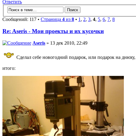
Ответить
Сообщений: 117 •
Страница
4
из
8
•
1
,
2
,
3
,
4
,
5
,
6
,
7
,
8
Re: Aseris - Мои проекты и их кусочки
Aseris
» 13 дек 2010, 22:49
Сделал себе новогодний подарок, или подарок на днюху, 
итого: