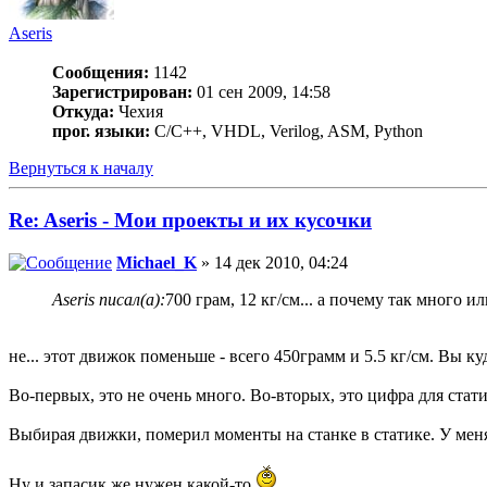
Aseris
Сообщения:
1142
Зарегистрирован:
01 сен 2009, 14:58
Откуда:
Чехия
прог. языки:
C/С++, VHDL, Verilog, ASM, Python
Вернуться к началу
Re: Aseris - Мои проекты и их кусочки
Michael_K
» 14 дек 2010, 04:24
Aseris писал(а):
700 грам, 12 кг/см... а почему так много и
не... этот движок поменьше - всего 450грамм и 5.5 кг/см. Вы ку
Во-первых, это не очень много. Во-вторых, это цифра для стати
Выбирая движки, померил моменты на станке в статике. У меня 
Ну и запасик же нужен какой-то