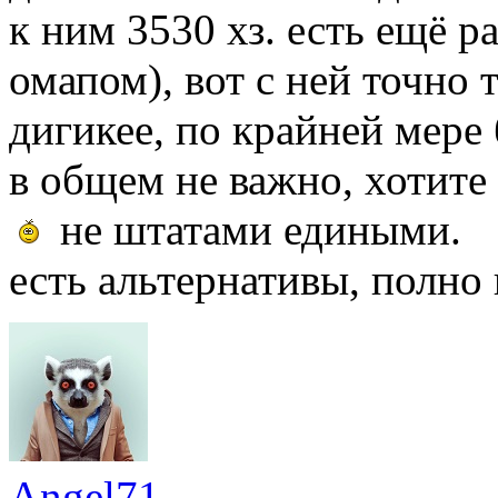
к ним 3530 хз. есть ещё p
омапом), вот с ней точно т
дигикее, по крайней мере 
в общем не важно, хотите
не штатами едиными.
есть альтернативы, полно 
Angel71