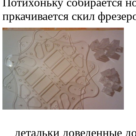
Потихоньку собирается но
пркачивается скил фрезер
детальки доведенные д