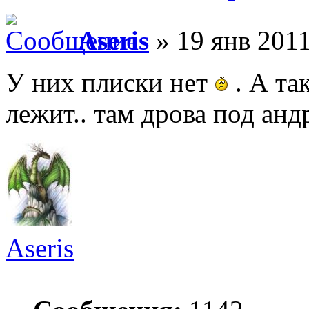
Aseris
» 19 янв 2011
У них плиски нет
. А та
лежит.. там дрова под анд
Aseris