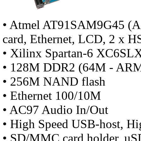
• Atmel AT91SAM9G45 (
card, Ethernet, LCD, 2 x H
• Xilinx Spartan-6 XC6SL
• 128M DDR2 (64M - ARM
• 256M NAND flash
• Ethernet 100/10M
• AC97 Audio In/Out
• High Speed USB-host, H
• SD/MMC card holder, uSD