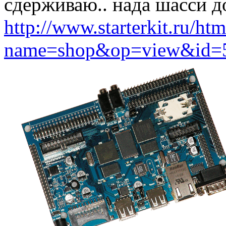
сдерживаю.. нада шасси до
http://www.starterkit.ru/ht
name=shop&op=view&id=