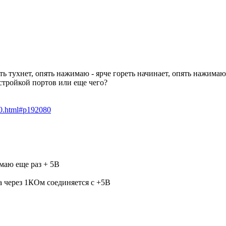
       
 тухнет, опять нажимаю - ярче гореть начинает, опять нажимаю -
стройкой портов или еще чего?
0.html#p192080
маю еще раз + 5В
 через 1КОм соединяется с +5В