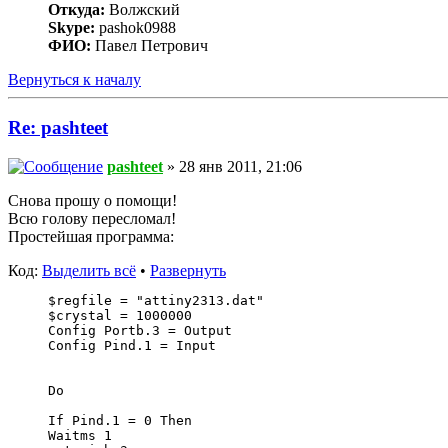
Откуда:
Волжский
Skype:
pashok0988
ФИО:
Павел Петрович
Вернуться к началу
Re: pashteet
pashteet
» 28 янв 2011, 21:06
Снова прошу о помощи!
Всю голову пересломал!
Простейшая программа:
Код:
Выделить всё
•
Развернуть
$regfile = "attiny2313.dat"
$crystal = 1000000
Config Portb.3 = Output   
Config Pind.1 = Input  
Do
If Pind.1 = 0 Then
Waitms 1