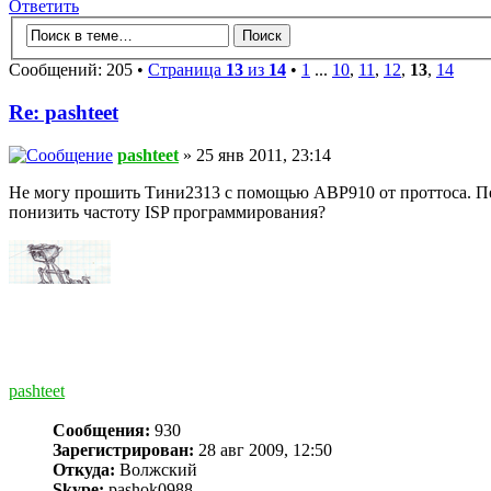
Ответить
Сообщений: 205 •
Страница
13
из
14
•
1
...
10
,
11
,
12
,
13
,
14
Re: pashteet
pashteet
» 25 янв 2011, 23:14
Не могу прошить Тини2313 с помощью АВР910 от проттоса. П
понизить частоту ISP программирования?
pashteet
Сообщения:
930
Зарегистрирован:
28 авг 2009, 12:50
Откуда:
Волжский
Skype:
pashok0988