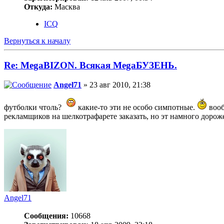
Откуда:
Масква
ICQ
Вернуться к началу
Re: MegaBIZON. Всякая MegaБУЗЕНЬ.
Angel71
» 23 авг 2010, 21:38
футболки чтоль?
какие-то эти не особо симпотные.
вооб
рекламщиков на шелкотрафарете заказать, но эт намного дороже
Angel71
Сообщения:
10668