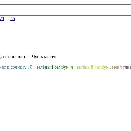
21
...
55
ую элитность". Чушь короче.
н
е
т
к
с
о
л
н
ц
у
…
Я
-
з
е
л
ё
н
ы
й
б
а
м
б
у
к
,
я
-
з
е
л
ё
н
ы
й
б
а
м
б
у
к
,
м
е
н
я
т
я
н