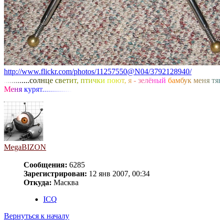
http://www.flickr.com/photos/11257550@N04/3792128940/
.
.
.
.
.
.
.
.
.
.
.
.
.
с
о
л
н
ц
е
с
в
е
т
и
т
,
п
т
и
ч
к
и
п
о
ю
т
,
я
-
з
е
л
ё
н
ы
й
б
а
м
б
у
к
м
е
н
я
т
я
М
е
н
я
к
у
р
я
т
.
.
.
.
.
.
.
.
.
.
.
.
.
.
.
MegaBIZON
Сообщения:
6285
Зарегистрирован:
12 янв 2007, 00:34
Откуда:
Масква
ICQ
Вернуться к началу