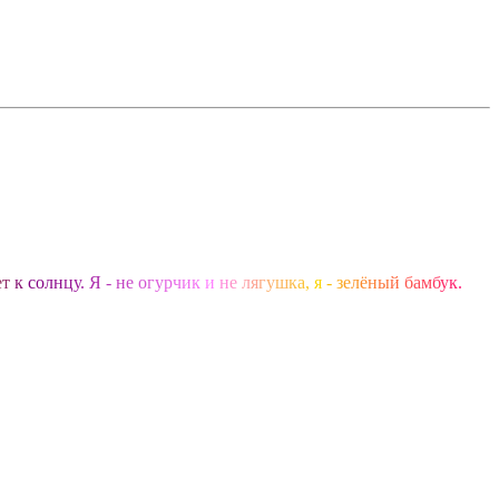
е
т
к
с
о
л
н
ц
у
.
Я
-
н
е
о
г
у
р
ч
и
к
и
н
е
л
я
г
у
ш
к
а
,
я
-
з
е
л
ё
н
ы
й
б
а
м
б
у
к
.