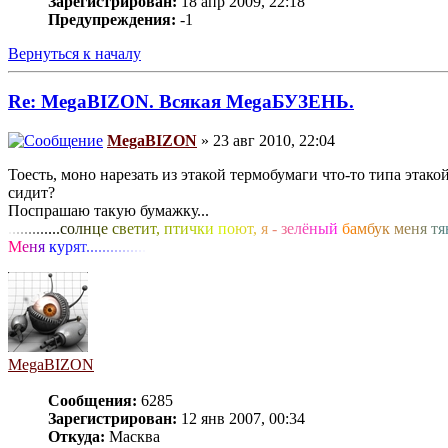
Зарегистрирован:
18 апр 2009, 22:18
Предупреждения:
-1
Вернуться к началу
Re: MegaBIZON. Всякая MegaБУЗЕНЬ.
MegaBIZON
» 23 авг 2010, 22:04
Тоесть, моно нарезать из этакой термобумаги что-то типа этак
сидит?
Поспрашаю такую бумажку...
.
.
.
.
.
.
.
.
.
.
.
.
.
с
о
л
н
ц
е
с
в
е
т
и
т
,
п
т
и
ч
к
и
п
о
ю
т
,
я
-
з
е
л
ё
н
ы
й
б
а
м
б
у
к
м
е
н
я
т
я
М
е
н
я
к
у
р
я
т
.
.
.
.
.
.
.
.
.
.
.
.
.
.
.
MegaBIZON
Сообщения:
6285
Зарегистрирован:
12 янв 2007, 00:34
Откуда:
Масква