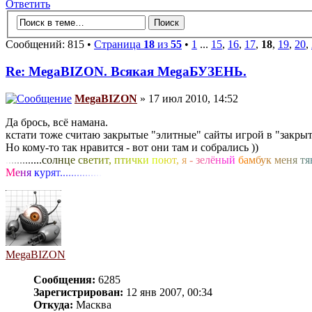
Ответить
Сообщений: 815 •
Страница
18
из
55
•
1
...
15
,
16
,
17
,
18
,
19
,
20
,
Re: MegaBIZON. Всякая MegaБУЗЕНЬ.
MegaBIZON
» 17 июл 2010, 14:52
Да брось, всё намана.
кстати тоже считаю закрытые "элитные" сайты игрой в "закрыт
Но кому-то так нравится - вот они там и собрались ))
.
.
.
.
.
.
.
.
.
.
.
.
.
с
о
л
н
ц
е
с
в
е
т
и
т
,
п
т
и
ч
к
и
п
о
ю
т
,
я
-
з
е
л
ё
н
ы
й
б
а
м
б
у
к
м
е
н
я
т
я
М
е
н
я
к
у
р
я
т
.
.
.
.
.
.
.
.
.
.
.
.
.
.
.
MegaBIZON
Сообщения:
6285
Зарегистрирован:
12 янв 2007, 00:34
Откуда:
Масква