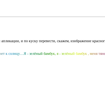
ой апликации, и по куску перевести, скажем, изображение красн
н
е
т
к
с
о
л
н
ц
у
…
Я
-
з
е
л
ё
н
ы
й
б
а
м
б
у
к
,
я
-
з
е
л
ё
н
ы
й
б
а
м
б
у
к
,
м
е
н
я
т
я
н