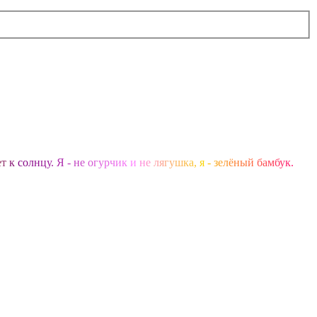
е
т
к
с
о
л
н
ц
у
.
Я
-
н
е
о
г
у
р
ч
и
к
и
н
е
л
я
г
у
ш
к
а
,
я
-
з
е
л
ё
н
ы
й
б
а
м
б
у
к
.