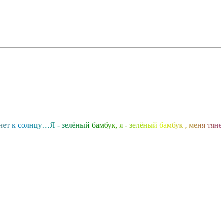
н
е
т
к
с
о
л
н
ц
у
…
Я
-
з
е
л
ё
н
ы
й
б
а
м
б
у
к
,
я
-
з
е
л
ё
н
ы
й
б
а
м
б
у
к
,
м
е
н
я
т
я
н