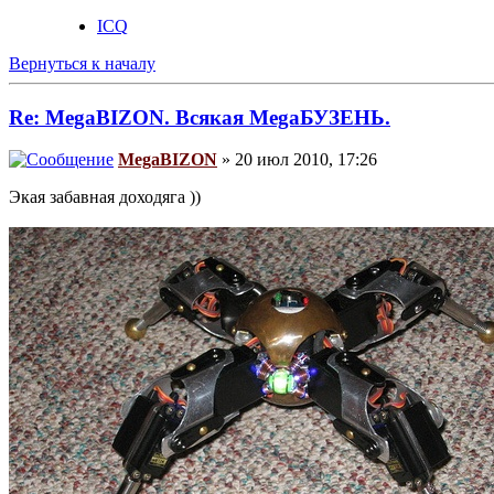
ICQ
Вернуться к началу
Re: MegaBIZON. Всякая MegaБУЗЕНЬ.
MegaBIZON
» 20 июл 2010, 17:26
Экая забавная доходяга ))