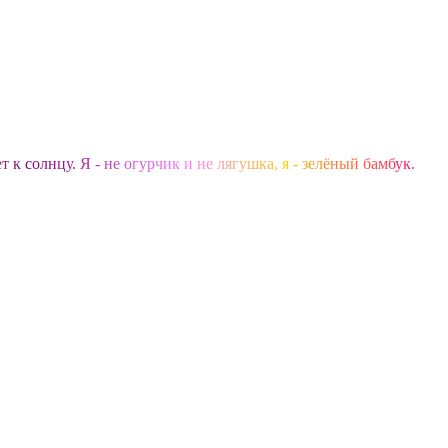
е
т
к
с
о
л
н
ц
у
.
Я
-
н
е
о
г
у
р
ч
и
к
и
н
е
л
я
г
у
ш
к
а
,
я
-
з
е
л
ё
н
ы
й
б
а
м
б
у
к
.