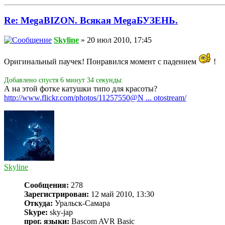
Re: MegaBIZON. Всякая MegaБУЗЕНЬ.
Skyline
» 20 июл 2010, 17:45
Оригинальный паучек! Понравился момент с падением
!
Добавлено спустя 6 минут 34 секунды:
А на этой фотке катушки типо для красоты?
http://www.flickr.com/photos/11257550@N ... otostream/
Skyline
Сообщения:
278
Зарегистрирован:
12 май 2010, 13:30
Откуда:
Уральск-Самара
Skype:
sky-jap
прог. языки:
Bascom AVR Basic