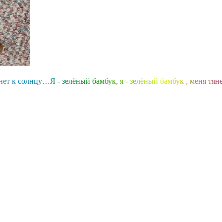
н
е
т
к
с
о
л
н
ц
у
…
Я
-
з
е
л
ё
н
ы
й
б
а
м
б
у
к
,
я
-
з
е
л
ё
н
ы
й
б
а
м
б
у
к
,
м
е
н
я
т
я
н