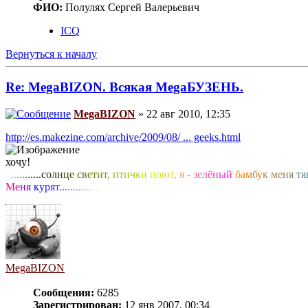
ФИО:
Полулях Сергей Валерьевич
ICQ
Вернуться к началу
Re: MegaBIZON. Всякая MegaБУЗЕНЬ.
MegaBIZON
» 22 авг 2010, 12:35
http://es.makezine.com/archive/2009/08/ ... geeks.html
хочу!
.
.
.
.
.
.
.
.
.
.
.
.
.
с
о
л
н
ц
е
с
в
е
т
и
т
,
п
т
и
ч
к
и
п
о
ю
т
,
я
-
з
е
л
ё
н
ы
й
б
а
м
б
у
к
м
е
н
я
т
я
М
е
н
я
к
у
р
я
т
.
.
.
.
.
.
.
.
.
.
.
.
.
.
.
MegaBIZON
Сообщения:
6285
Зарегистрирован:
12 янв 2007, 00:34