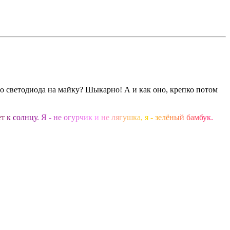
ого светодиода на майку? Шыкарно! А и как оно, крепко потом
е
т
к
с
о
л
н
ц
у
.
Я
-
н
е
о
г
у
р
ч
и
к
и
н
е
л
я
г
у
ш
к
а
,
я
-
з
е
л
ё
н
ы
й
б
а
м
б
у
к
.