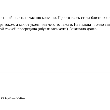
енный палец, нечаянно конечно. Просто телек стоял близко к сте
 током, а как от укола или чего-то такого. Из пальца - точно та
ой точкой посередина (обуглилась кожа). Заживало долго.
ее пришлось...