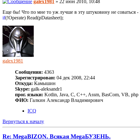
galex1981
» 22 июн 2010, 10:48
Еще бы! Что по мне то уж лучше в эту штуковину не соваться -
if
(!Operate) Read(pDatasheet);
galex1981
Сообщения:
4363
Зарегистрирован:
04 дек 2008, 22:44
Откуда:
Камышин
Skype:
galk-aleksandr1
прог. языки:
Kotlin, Java, C, C++, Assm, BasCom, VB, php
ФИО:
Галкин Александр Владимирович
ICQ
Вернуться к началу
Re: MegaBIZON. Всякая MegaБУЗЕНЬ.