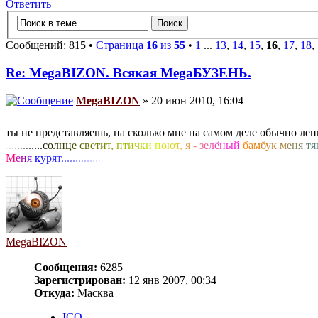
Ответить
Сообщений: 815 •
Страница
16
из
55
•
1
...
13
,
14
,
15
,
16
,
17
,
18
,
Re: MegaBIZON. Всякая MegaБУЗЕНЬ.
MegaBIZON
» 20 июн 2010, 16:04
ты не представляешь, на сколько мне на самом деле обычно ле
.
.
.
.
.
.
.
.
.
.
.
.
.
с
о
л
н
ц
е
с
в
е
т
и
т
,
п
т
и
ч
к
и
п
о
ю
т
,
я
-
з
е
л
ё
н
ы
й
б
а
м
б
у
к
м
е
н
я
т
я
М
е
н
я
к
у
р
я
т
.
.
.
.
.
.
.
.
.
.
.
.
.
.
.
MegaBIZON
Сообщения:
6285
Зарегистрирован:
12 янв 2007, 00:34
Откуда:
Масква
ICQ