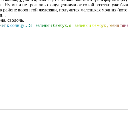
ь. Ну мы и не трогали - с ощущениями от голой розетки уже были 
ь в районе вооон той железяки, получится маленькая молния (кот
...
на, сволочь.
н
е
т
к
с
о
л
н
ц
у
…
Я
-
з
е
л
ё
н
ы
й
б
а
м
б
у
к
,
я
-
з
е
л
ё
н
ы
й
б
а
м
б
у
к
,
м
е
н
я
т
я
н