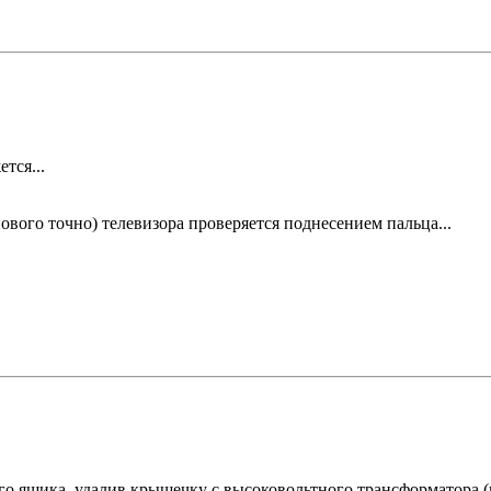
тся...
ового точно) телевизора проверяется поднесением пальца...
го ящика, удалив крышечку с высоковольтного трансформатора (