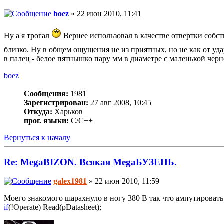
boez
» 22 июн 2010, 11:41
Ну а я трогал
Вернее использовал в качестве отвертки собств
близко. Ну в общем ощущения не из приятных, но не как от удара
в палец - белое пятнышко пару мм в диаметре с маленькой черн
boez
Сообщения:
1981
Зарегистрирован:
27 авг 2008, 10:45
Откуда:
Харьков
прог. языки:
С/С++
Вернуться к началу
Re: MegaBIZON. Всякая MegaБУЗЕНЬ.
galex1981
» 22 июн 2010, 11:59
Моего знакомого шарахнуло в ногу 380 В так что ампутировать 
if
(!Operate) Read(pDatasheet);