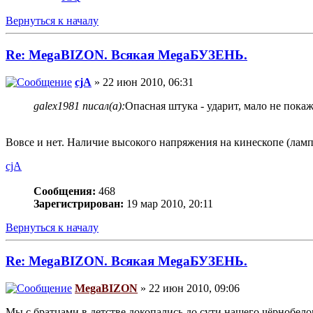
Вернуться к началу
Re: MegaBIZON. Всякая MegaБУЗЕНЬ.
cjA
» 22 июн 2010, 06:31
galex1981 писал(а):
Опасная штука - ударит, мало не покаже
Вовсе и нет. Наличие высокого напряжения на кинескопе (ламп
cjA
Сообщения:
468
Зарегистрирован:
19 мар 2010, 20:11
Вернуться к началу
Re: MegaBIZON. Всякая MegaБУЗЕНЬ.
MegaBIZON
» 22 июн 2010, 09:06
Мы с братцами в детстве докопались до сути нашего чёрнобело