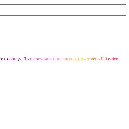
е
т
к
с
о
л
н
ц
у
.
Я
-
н
е
о
г
у
р
ч
и
к
и
н
е
л
я
г
у
ш
к
а
,
я
-
з
е
л
ё
н
ы
й
б
а
м
б
у
к
.