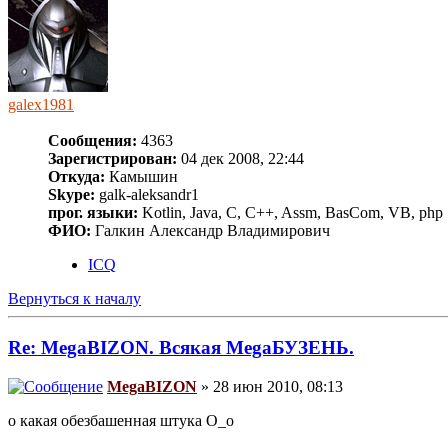
galex1981
Сообщения:
4363
Зарегистрирован:
04 дек 2008, 22:44
Откуда:
Камышин
Skype:
galk-aleksandr1
прог. языки:
Kotlin, Java, C, C++, Assm, BasCom, VB, php
ФИО:
Галкин Александр Владимирович
ICQ
Вернуться к началу
Re: MegaBIZON. Всякая MegaБУЗЕНЬ.
MegaBIZON
» 28 июн 2010, 08:13
о какая обезбашенная штука O_o