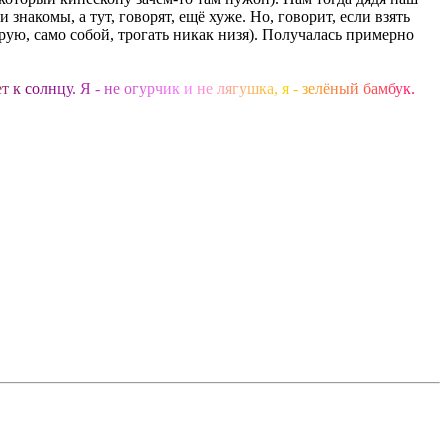
знакомы, а тут, говорят, ещё хуже. Но, говорит, если взять
орую, само собой, трогать никак низя). Получалась примерно
е
т
к
с
о
л
н
ц
у
.
Я
-
н
е
о
г
у
р
ч
и
к
и
н
е
л
я
г
у
ш
к
а
,
я
-
з
е
л
ё
н
ы
й
б
а
м
б
у
к
.