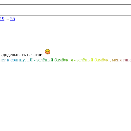
19
...
55
нь доделывать начатое
н
е
т
к
с
о
л
н
ц
у
…
Я
-
з
е
л
ё
н
ы
й
б
а
м
б
у
к
,
я
-
з
е
л
ё
н
ы
й
б
а
м
б
у
к
,
м
е
н
я
т
я
н