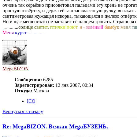
оччень так серьёзно присоветовал пальцами эту хрень не трогат
простую отвёртку, и держа её за пластмассовую ручку, возякат
сантиметровая жужащая искорка, тыкающаяся в железо отвёртки
Но и щас меня никто не заставит её палцем трогать. Страшная о
.
.
.
.
.
.
.
.
.
.
.
.
.
с
о
л
н
ц
е
с
в
е
т
и
т
,
п
т
и
ч
к
и
п
о
ю
т
,
я
-
з
е
л
ё
н
ы
й
б
а
м
б
у
к
м
е
н
я
т
я
М
е
н
я
к
у
р
я
т
.
.
.
.
.
.
.
.
.
.
.
.
.
.
.
MegaBIZON
Сообщения:
6285
Зарегистрирован:
12 янв 2007, 00:34
Откуда:
Масква
ICQ
Вернуться к началу
Re: MegaBIZON. Всякая MegaБУЗЕНЬ.