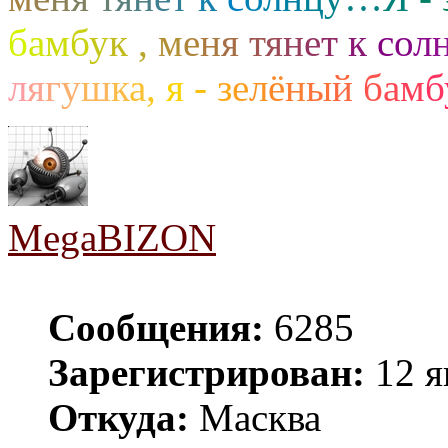
б
а
м
б
у
к
,
м
е
н
я
т
я
н
е
т
к
с
о
л
л
я
г
у
ш
к
а
,
я
-
з
е
л
ё
н
ы
й
б
а
м
б
MegaBIZON
Сообщения:
6285
Зарегистрирован:
12 я
Откуда:
Масква