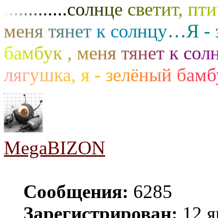
.
.
.
.
.
.
.
.
.
.
.
.
.
с
о
л
н
ц
е
с
в
е
т
и
т
,
п
т
и
м
е
н
я
т
я
н
е
т
к
с
о
л
н
ц
у
…
Я
-
б
а
м
б
у
к
,
м
е
н
я
т
я
н
е
т
к
с
о
л
л
я
г
у
ш
к
а
,
я
-
з
е
л
ё
н
ы
й
б
а
м
б
MegaBIZON
Сообщения:
6285
Зарегистрирован:
12 я