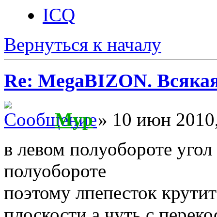
ICQ
Вернуться к началу
Re: MegaBIZON. Всяка
Myp
» 10 июн 2010,
в левом полуобороте угол
полуобороте
поэтому лпепесток крутит
плоскости а чуть с переко