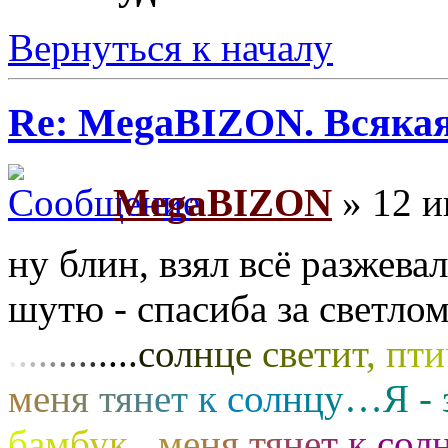
Вернуться к началу
Re: MegaBIZON. Всяка
MegaBIZON
» 12 и
ну блин, взял всё разжева
шутю - спасиба за светл
.
.
.
.
.
.
.
.
.
.
.
.
.
с
о
л
н
ц
е
с
в
е
т
и
т
,
п
т
и
м
е
н
я
т
я
н
е
т
к
с
о
л
н
ц
у
…
Я
-
б
а
м
б
у
к
,
м
е
н
я
т
я
н
е
т
к
с
о
л