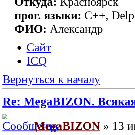
Откуда:
Красноярск
прог. языки:
С++, Delp
ФИО:
Александр
Сайт
ICQ
Вернуться к началу
Re: MegaBIZON. Всяка
MegaBIZON
» 13 и