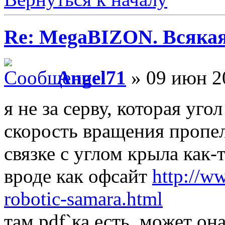
Re: MegaBIZON. Всяка
Angel71
» 09 июн 2
я не за серву, которая уго
скорость вращения пропел
связке с углом крыла как-т
вроде как офсайт
http://w
robotic-samara.html
там pdf`ка есть, может он