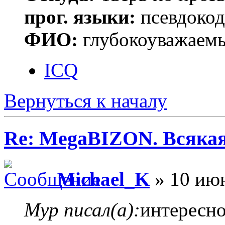
прог. языки:
псевдокод 
ФИО:
глубокоуважаем
ICQ
Вернуться к началу
Re: MegaBIZON. Всяка
Michael_K
» 10 июн
Myp писал(а):
интересно