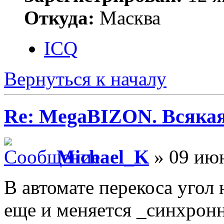
Откуда:
Масква
ICQ
Вернуться к началу
Re: MegaBIZON. Всяка
Michael_K
» 09 июн
В автомате перекоса угол 
еще и меняется _синхронн