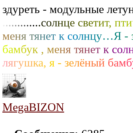
здуреть - модульные лету
.
.
.
.
.
.
.
.
.
.
.
.
.
с
о
л
н
ц
е
с
в
е
т
и
т
,
п
т
и
м
е
н
я
т
я
н
е
т
к
с
о
л
н
ц
у
…
Я
-
б
а
м
б
у
к
,
м
е
н
я
т
я
н
е
т
к
с
о
л
л
я
г
у
ш
к
а
,
я
-
з
е
л
ё
н
ы
й
б
а
м
б
MegaBIZON