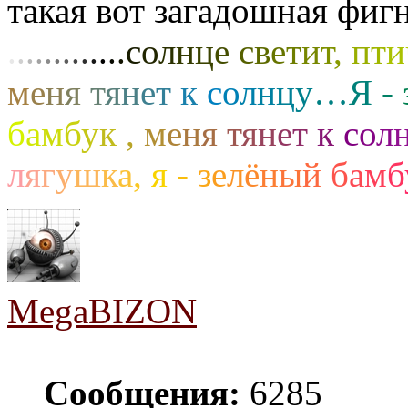
такая вот загадошная фигн
.
.
.
.
.
.
.
.
.
.
.
.
.
с
о
л
н
ц
е
с
в
е
т
и
т
,
п
т
и
м
е
н
я
т
я
н
е
т
к
с
о
л
н
ц
у
…
Я
-
б
а
м
б
у
к
,
м
е
н
я
т
я
н
е
т
к
с
о
л
л
я
г
у
ш
к
а
,
я
-
з
е
л
ё
н
ы
й
б
а
м
б
MegaBIZON
Сообщения:
6285