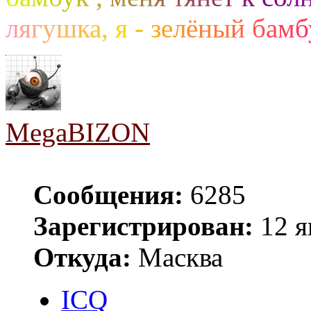
л
я
г
у
ш
к
а
,
я
-
з
е
л
ё
н
ы
й
б
а
м
б
MegaBIZON
Сообщения:
6285
Зарегистрирован:
12 я
Откуда:
Масква
ICQ