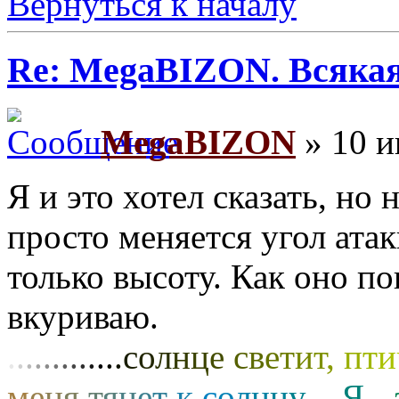
Вернуться к началу
Re: MegaBIZON. Всяка
MegaBIZON
» 10 и
Я и это хотел сказать, но
просто меняется угол атак
только высоту. Как оно по
вкуриваю.
.
.
.
.
.
.
.
.
.
.
.
.
.
с
о
л
н
ц
е
с
в
е
т
и
т
,
п
т
и
м
е
н
я
т
я
н
е
т
к
с
о
л
н
ц
у
…
Я
-