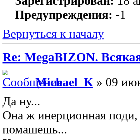
Зарегистрирован:
18 а
Предупреждения:
-1
Вернуться к началу
Re: MegaBIZON. Всяка
Michael_K
» 09 июн
Да ну...
Она ж инерционная поди, 
помашешь...