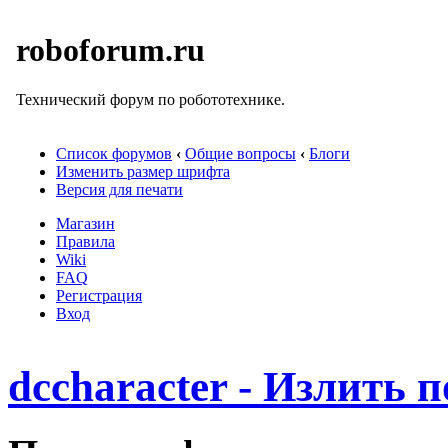
roboforum.ru
Технический форум по робототехнике.
Список форумов
‹
Общие вопросы
‹
Блоги
Изменить размер шрифта
Версия для печати
Магазин
Правила
Wiki
FAQ
Регистрация
Вход
dccharacter - Излить 