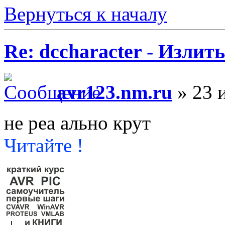
Вернуться к началу
Re: dccharacter - Излит
avr123.nm.ru
» 23 
не реа ально крут
Читайте !