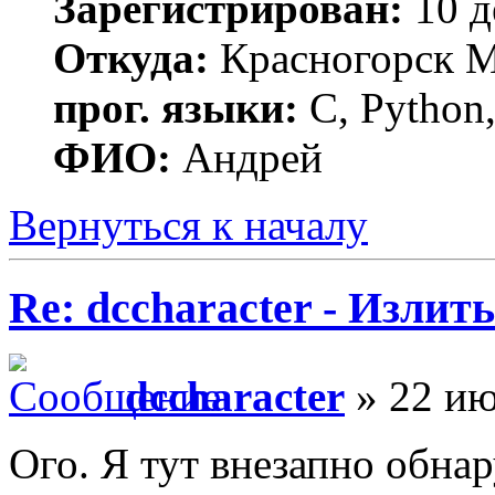
Зарегистрирован:
10 д
Откуда:
Красногорск 
прог. языки:
C, Python,
ФИО:
Андрей
Вернуться к началу
Re: dccharacter - Излит
dccharacter
» 22 ию
Ого. Я тут внезапно обнар