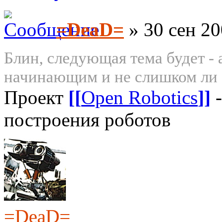
=DeaD=
» 30 сен 20
Блин, следующая тема будет -
начинающим и не слишком ли 
Проект
[[
Open Robotics
]]
-
построения роботов
=DeaD=