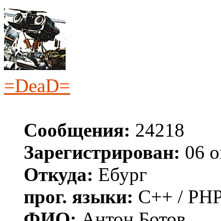
=DeaD=
Сообщения:
24218
Зарегистрирован:
06 о
Откуда:
Ебург
прог. языки:
C++ / PHP
ФИО:
Антон Ботов