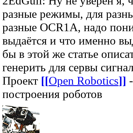
2EdGull: Ну не уверен я, ч
разные режимы, для разн
разные OCR1A, надо пони
выдаётся и что именно вы
бы в этой же статье опи
генерить для сервы сигна
Проект
[[
Open Robotics
]]
-
построения роботов