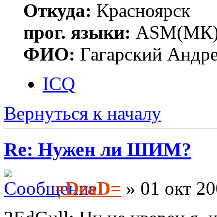
Откуда:
Красноярск
прог. языки:
ASM(МК),
ФИО:
Гагарский Андре
ICQ
Вернуться к началу
Re: Нужен ли ШИМ?
=DeaD=
» 01 окт 20