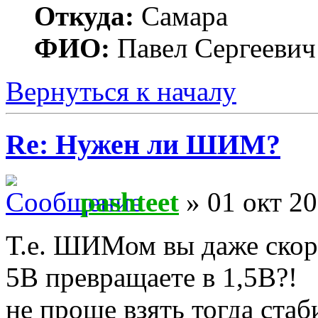
Откуда:
Самара
ФИО:
Павел Сергеевич
Вернуться к началу
Re: Нужен ли ШИМ?
pashteet
» 01 окт 20
Т.е. ШИМом вы даже скоро
5В превращаете в 1,5В?!
не проще взять тогда стаб