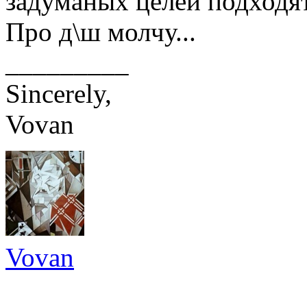
задуманых целей подходя
Про д\ш молчу...
_________
Sincerely,
Vovan
Vovan