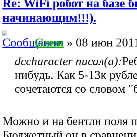
Re: WiFi робот на базе 
начинающим!!!).
Grem
» 08 июн 2011
dccharacter писал(а):
Ре
нибудь. Как 5-13к рубл
сочетаются со словом "
Можно и на бентли поля п
Бюджетный он в сравнении