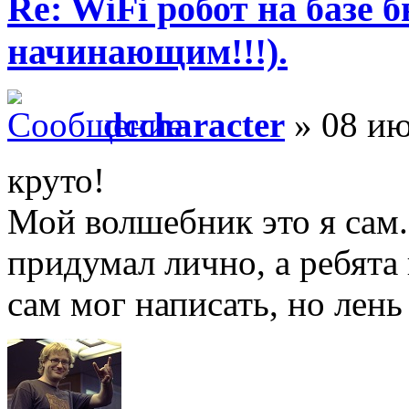
Re: WiFi робот на базе 
начинающим!!!).
dccharacter
» 08 ию
круто!
Мой волшебник это я сам
придумал лично, а ребята
сам мог написать, но лень