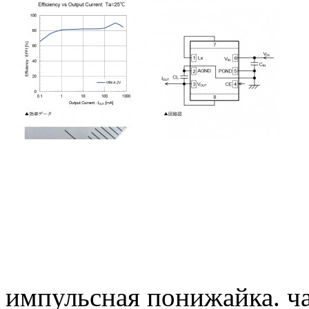
импульсная понижайка. час