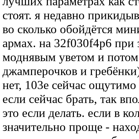
лучших параметрах как ст
стоят. я недавно прикиды
во сколько обойдётся мин
армах. на 32f030f4p6 при 
моднявым уветом и потом
джамперочков и гребёнки)
нет, 103е сейчас ощутимо
если сейчас брать, так вп
это если делать. если в к
значительно проще - нахо