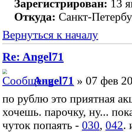
Зарегистрирован:
13 я
Откуда:
Санкт-Петербу
Вернуться к началу
Re: Angel71
Angel71
» 07 фев 20
по рублю это приятная акц
хочешь. парочку, ну... по
чуток попаять -
030
,
042
.