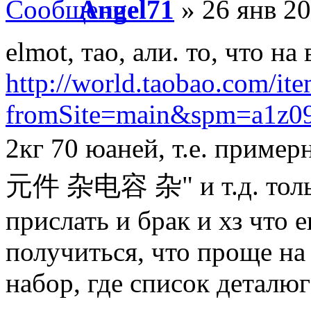
Angel71
» 26 янв 20
elmot, тао, али. то, что на
http://world.taobao.com/i
fromSite=main&spm=a1z09.
2кг 70 юаней, т.е. приме
元件 杂电容 杂" и т.д. тольк
прислать и брак и хз что 
получиться, что проще на
набор, где список деталюг