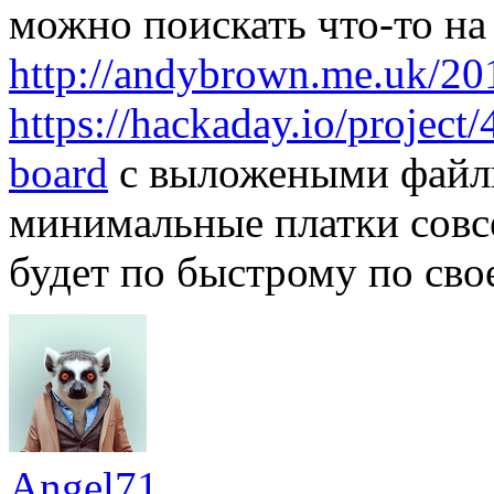
можно поискать что-то на
http://andybrown.me.uk/20
https://hackaday.io/projec
board
с выложеными файли
минимальные платки совс
будет по быстрому по св
Angel71