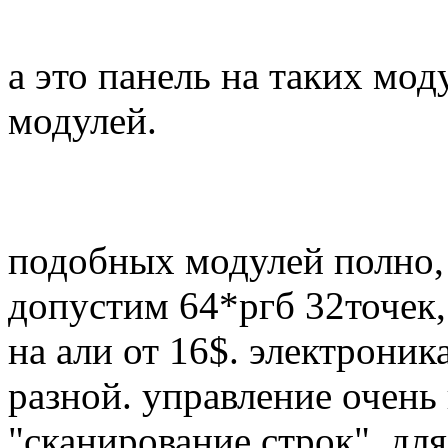
а это панель на таких мод
модулей.
подобных модулей полно,
допустим 64*ргб 32точек,
на али от 16$. электроник
разной. управление очень
"сканирование строк". дл