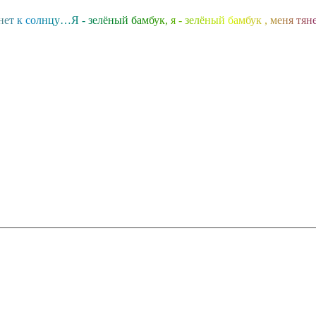
н
е
т
к
с
о
л
н
ц
у
…
Я
-
з
е
л
ё
н
ы
й
б
а
м
б
у
к
,
я
-
з
е
л
ё
н
ы
й
б
а
м
б
у
к
,
м
е
н
я
т
я
н