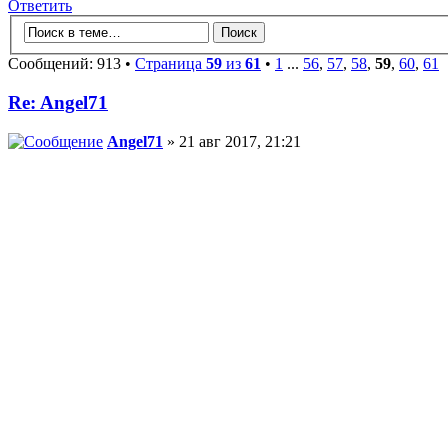
Ответить
Сообщений: 913 •
Страница
59
из
61
•
1
...
56
,
57
,
58
,
59
,
60
,
61
Re: Angel71
Angel71
» 21 авг 2017, 21:21