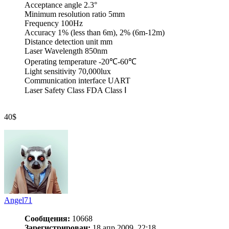
Acceptance angle 2.3°
Minimum resolution ratio 5mm
Frequency 100Hz
Accuracy 1% (less than 6m), 2% (6m-12m)
Distance detection unit mm
Laser Wavelength 850nm
Operating temperature -20℃-60℃
Light sensitivity 70,000lux
Communication interface UART
Laser Safety Class FDA Class Ⅰ
40$
Angel71
Сообщения:
10668
Зарегистрирован:
18 апр 2009, 22:18