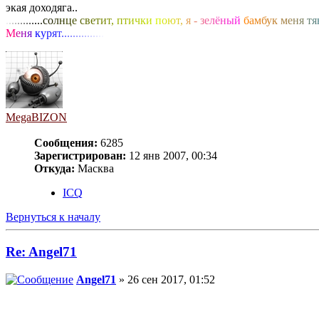
экая доходяга..
.
.
.
.
.
.
.
.
.
.
.
.
.
с
о
л
н
ц
е
с
в
е
т
и
т
,
п
т
и
ч
к
и
п
о
ю
т
,
я
-
з
е
л
ё
н
ы
й
б
а
м
б
у
к
м
е
н
я
т
я
М
е
н
я
к
у
р
я
т
.
.
.
.
.
.
.
.
.
.
.
.
.
.
.
MegaBIZON
Сообщения:
6285
Зарегистрирован:
12 янв 2007, 00:34
Откуда:
Масква
ICQ
Вернуться к началу
Re: Angel71
Angel71
» 26 сен 2017, 01:52