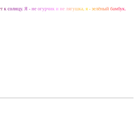
е
т
к
с
о
л
н
ц
у
.
Я
-
н
е
о
г
у
р
ч
и
к
и
н
е
л
я
г
у
ш
к
а
,
я
-
з
е
л
ё
н
ы
й
б
а
м
б
у
к
.