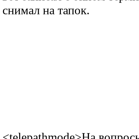
снимал на тапок.
<telepathmode>На вопросы