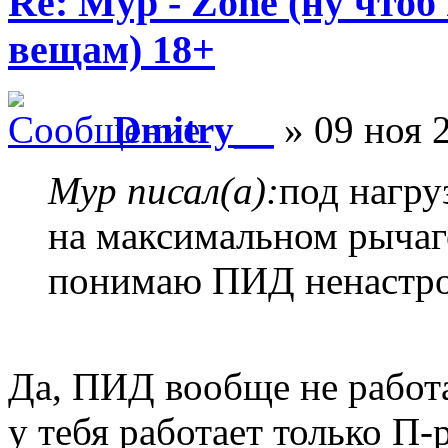
Re: Myp - Zone (ну что
вещам) 18+
Dmitry__
» 09 ноя 
Myp писал(а):
под нагру
на максимальном рычаге
понимаю ПИД ненастр
Да, ПИД вообще не работае
у тебя работает только П