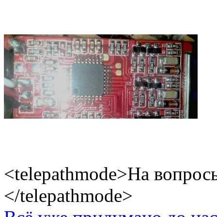
<telepathmode>На вопросы
</telepathmode>