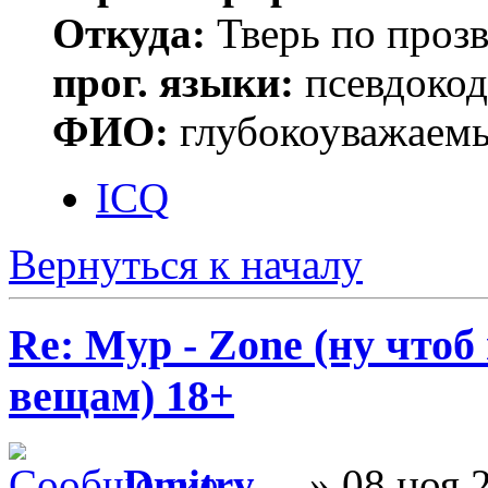
Откуда:
Тверь по проз
прог. языки:
псевдокод 
ФИО:
глубокоуважаем
ICQ
Вернуться к началу
Re: Myp - Zone (ну что
вещам) 18+
Dmitry__
» 08 ноя 