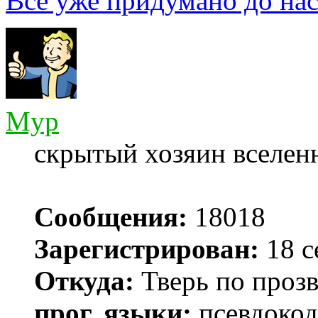
Всё уже придумано до нас
Myp
скрытый хозяин вселенн
Сообщения:
18018
Зарегистрирован:
18 с
Откуда:
Тверь по проз
прог. языки:
псевдокод 