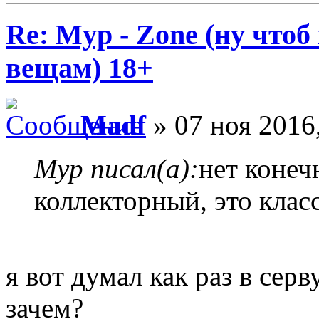
Re: Myp - Zone (ну что
вещам) 18+
Madf
» 07 ноя 2016
Myp писал(а):
нет конеч
коллекторный, это клас
я вот думал как раз в сер
зачем?