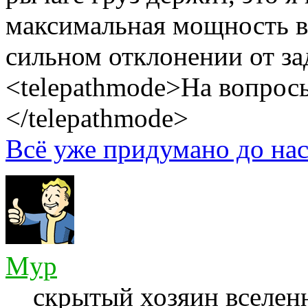
максимальная мощность в
сильном отклонении от за
<telepathmode>На вопросы
</telepathmode>
Всё уже придумано до нас
Myp
скрытый хозяин вселенн