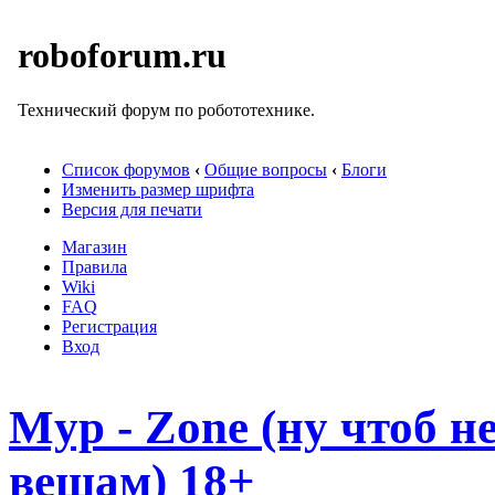
roboforum.ru
Технический форум по робототехнике.
Список форумов
‹
Общие вопросы
‹
Блоги
Изменить размер шрифта
Версия для печати
Магазин
Правила
Wiki
FAQ
Регистрация
Вход
Myp - Zone (ну чтоб 
вещам) 18+