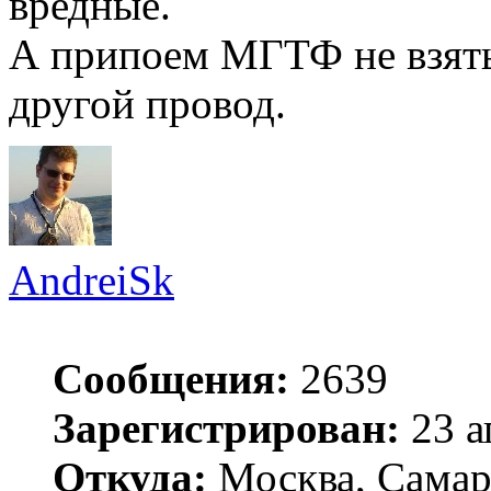
вредные.
А припоем МГТФ не взять.
другой провод.
AndreiSk
Сообщения:
2639
Зарегистрирован:
23 а
Откуда:
Москва, Самар