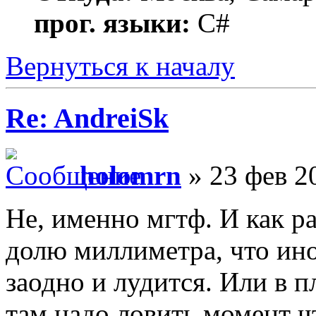
прог. языки:
C#
Вернуться к началу
Re: AndreiSk
holomrn
» 23 фев 2
Не, именно мгтф. И как ра
долю миллиметра, что ино
заодно и лудится. Или в 
там надо ловить момент ч