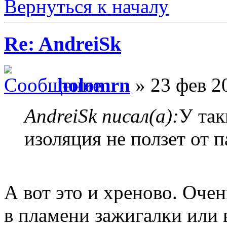
Вернуться к началу
Re: AndreiSk
holomrn
» 23 фев 2
AndreiSk писал(а):
У та
изоляция не ползет от п
А вот это и хреново. Оче
в пламени зажигалки или 