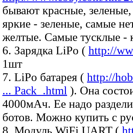
бывают красные, зеленые,
яркие - зеленые, самые н
желтые. Самые тусклые - 
6. Зарядка LiPo (
http://w
1шт
7. LiPo батарея (
http://ho
... Pack_.html
). Она состо
4000мАч. Ее надо разделит
ботов. Можно купить с ру
8. Модуль WiFi UART (
ht