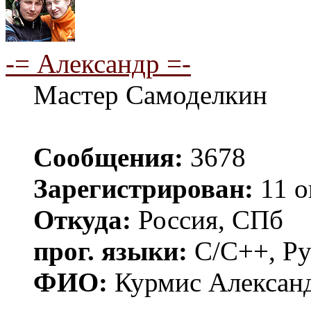
-= Александр =-
Мастер Самоделкин
Сообщения:
3678
Зарегистрирован:
11 о
Откуда:
Россия, СПб
прог. языки:
C/C++, Py
ФИО:
Курмис Алексан