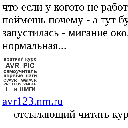
что если у когото не работ
поймешь почему - а тут бу
запустилась - мигание окол
нормальная...
avr123.nm.ru
отсылающий читать ку