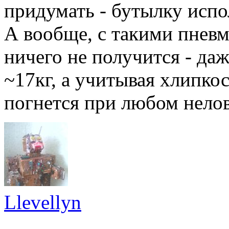
придумать - бутылку испо
А вообще, с такими пнев
ничего не получится - даж
~17кг, а учитывая хлипко
погнется при любом нело
Llevellyn