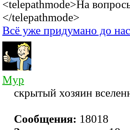
<telepathmode>На вопросы
</telepathmode>
Всё уже придумано до нас
Myp
скрытый хозяин вселенн
Сообщения:
18018