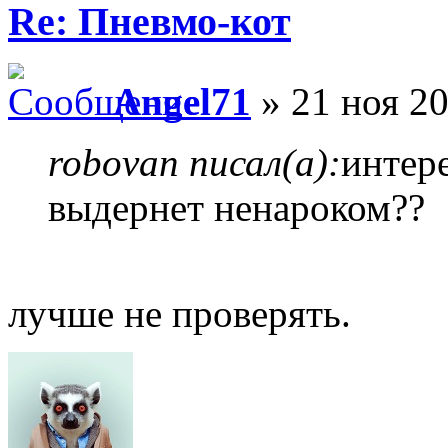
Re: Пневмо-кот
Angel71
» 21 ноя 20
robovan писал(а):
интер
выдернет ненароком??
лучше не проверять.