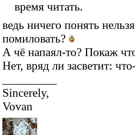
время читать.
ведь ничего понять нельзя
помиловать?
А чё напаял-то? Покаж чт
Нет, вряд ли засветит: чт
_________
Sincerely,
Vovan