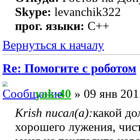
Skype:
levanchik322
прог. языки:
С++
Вернуться к началу
Re: Помогите с роботом
yak-40
» 09 янв 201
Krish писал(а):
какой до
хорошего лужения, чист