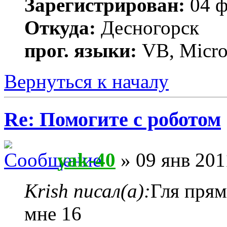
Зарегистрирован:
04 ф
Откуда:
Десногорск
прог. языки:
VB, MicroC
Вернуться к началу
Re: Помогите с роботом
yak-40
» 09 янв 201
Krish писал(а):
Гля прям
мне 16