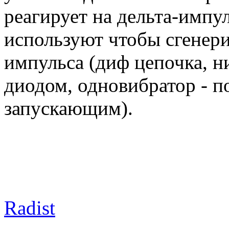
реагирует на дельта-импу
используют чтобы сгенери
импульса (диф цепочка, н
диодом, одновибратор - п
запускающим).
Radist