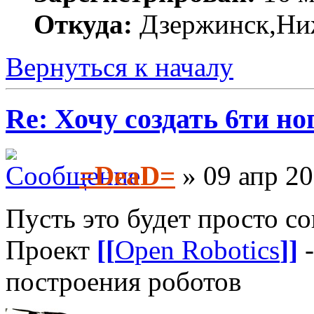
Откуда:
Дзержинск,Ниж
Вернуться к началу
Re: Хочу создать 6ти но
=DeaD=
» 09 апр 20
Пусть это будет просто с
Проект
[[
Open Robotics
]]
-
построения роботов