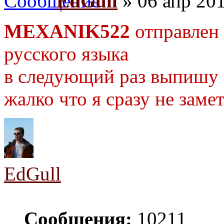
EdGull
» 06 апр 201
MEXANIK522
отправлен 
русского языка
в следующий раз выпишу 
жалко что я сразу не заме
EdGull
Сообщения:
10211