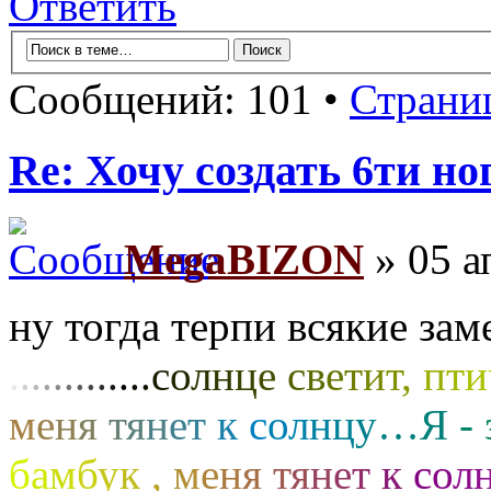
Ответить
Сообщений: 101 •
Страни
Re: Хочу создать 6ти но
MegaBIZON
» 05 а
ну тогда терпи всякие за
.
.
.
.
.
.
.
.
.
.
.
.
.
с
о
л
н
ц
е
с
в
е
т
и
т
,
п
т
и
м
е
н
я
т
я
н
е
т
к
с
о
л
н
ц
у
…
Я
-
б
а
м
б
у
к
,
м
е
н
я
т
я
н
е
т
к
с
о
л