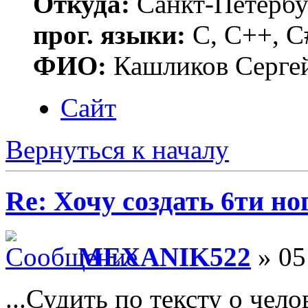
Откуда:
Санкт-Петербу
прог. языки:
C, C++, C
ФИО:
Кашликов Серге
Сайт
Вернуться к началу
Re: Хочу создать 6ти но
MEXANIK522
» 05
...Судить по тексту о чел