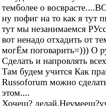
темболее о восврасте....В
ну пофиг на то как я тут п
тут мы незанимаемся РУс
вот ненадо отхадить от те
могЁм поговарить=))) О р
Сделать и напровлять все
Там будем учится Как пра
Russoforum можно сделать
этом....
Хочеш? делай.Неумееш?уч