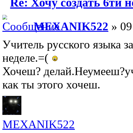
Re: Хочу создать 6ти н
MEXANIK522
» 09
Учитель русского языка з
неделе.=(
Хочеш? делай.Неумееш?уч
как ты этого хочеш.
MEXANIK522