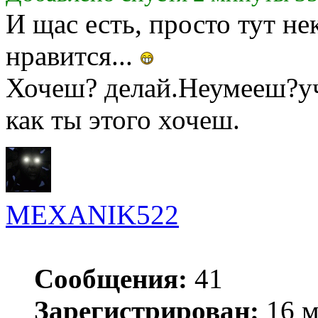
И щас есть, просто тут н
нравится...
Хочеш? делай.Неумееш?уч
как ты этого хочеш.
MEXANIK522
Сообщения:
41
Зарегистрирован:
16 м