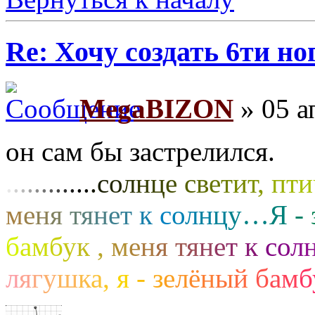
Re: Хочу создать 6ти но
MegaBIZON
» 05 а
он сам бы застрелился.
.
.
.
.
.
.
.
.
.
.
.
.
.
с
о
л
н
ц
е
с
в
е
т
и
т
,
п
т
и
м
е
н
я
т
я
н
е
т
к
с
о
л
н
ц
у
…
Я
-
б
а
м
б
у
к
,
м
е
н
я
т
я
н
е
т
к
с
о
л
л
я
г
у
ш
к
а
,
я
-
з
е
л
ё
н
ы
й
б
а
м
б