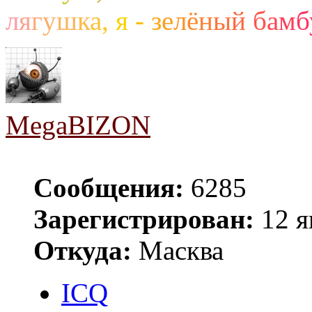
л
я
г
у
ш
к
а
,
я
-
з
е
л
ё
н
ы
й
б
а
м
б
MegaBIZON
Сообщения:
6285
Зарегистрирован:
12 я
Откуда:
Масква
ICQ