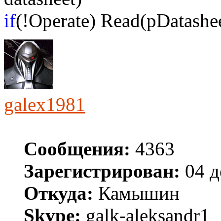
if
(!Operate) Read(pDatashee
galex1981
Сообщения:
4363
Зарегистрирован:
04 д
Откуда:
Камышин
Skype:
galk-aleksandr1