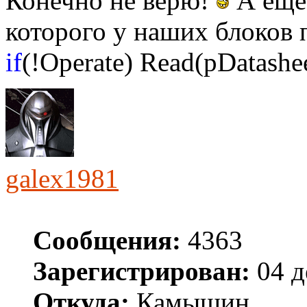
Конечно не верю!
А еще 
которого у наших блоков 
if
(!Operate) Read(pDatashee
galex1981
Сообщения:
4363
Зарегистрирован:
04 д
Откуда:
Камышин