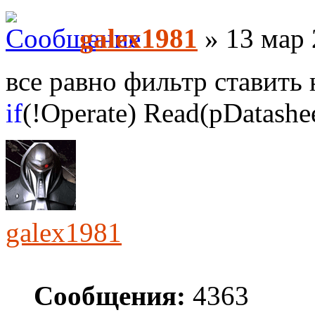
galex1981
» 13 мар 
все равно фильтр ставить 
if
(!Operate) Read(pDatashee
galex1981
Сообщения:
4363