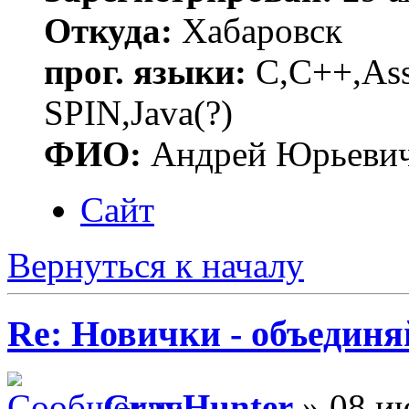
Откуда:
Хабаровск
прог. языки:
C,C++,Asse
SPIN,Java(?)
ФИО:
Андрей Юрьеви
Сайт
Вернуться к началу
Re: Новички - объединя
GrayHunter
» 08 ию