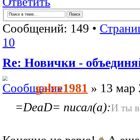
Ответить
Сообщений: 149 •
Страни
10
Re: Новички - объединя
galex1981
» 13 мар 
=DeaD= писал(а):
И ты в