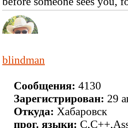
before someone sees you, f
blindman
Сообщения:
4130
Зарегистрирован:
29 а
Откуда:
Хабаровск
прог. языки:
C,C++,Asse