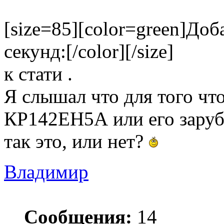
[size=85][color=green]Доб
секунд:[/color][/size]
к стати .
Я слышал что для того чт
КР142ЕН5А или его зарубе
так это, или нет?
Владимир
Сообщения:
14