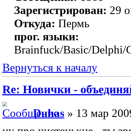
Зарегистрирован:
29 о
Откуда:
Пермь
прог. языки:
Brainfuck/Basic/Delphi/
Вернуться к началу
Re: Новички - объединя
Duhas
» 13 мар 200
ну про чистенькие - ты зр