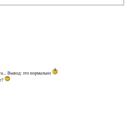
та... Вывод: это нормально
ще?