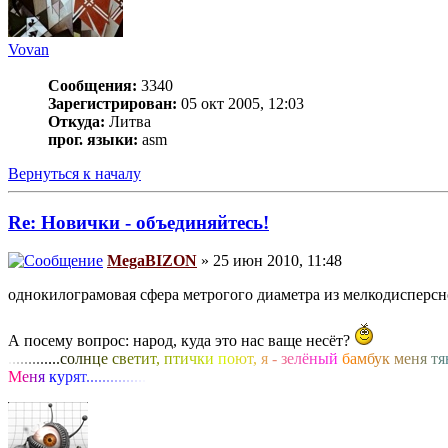
Vovan
Сообщения:
3340
Зарегистрирован:
05 окт 2005, 12:03
Откуда:
Литва
прог. языки:
asm
Вернуться к началу
Re: Новички - объединяйтесь!
MegaBIZON
» 25 июн 2010, 11:48
однокилограмовая сфера метрогого диаметра из мелкодисперсн
А посему вопрос: народ, куда это нас ваще несёт?
.
.
.
.
.
.
.
.
.
.
.
.
.
с
о
л
н
ц
е
с
в
е
т
и
т
,
п
т
и
ч
к
и
п
о
ю
т
,
я
-
з
е
л
ё
н
ы
й
б
а
м
б
у
к
м
е
н
я
т
я
М
е
н
я
к
у
р
я
т
.
.
.
.
.
.
.
.
.
.
.
.
.
.
.