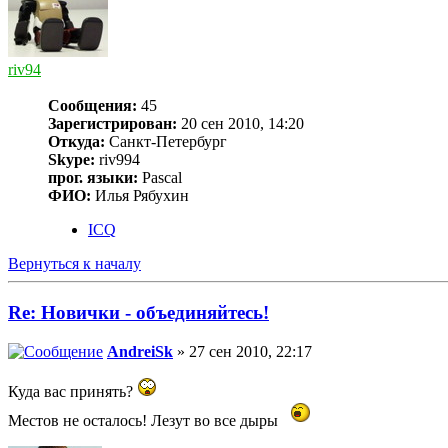
riv94
Сообщения:
45
Зарегистрирован:
20 сен 2010, 14:20
Откуда:
Санкт-Петербург
Skype:
riv994
прог. языки:
Pascal
ФИО:
Илья Рябухин
ICQ
Вернуться к началу
Re: Новички - объединяйтесь!
AndreiSk
» 27 сен 2010, 22:17
Куда вас принять?
Местов не осталось! Лезут во все дыры