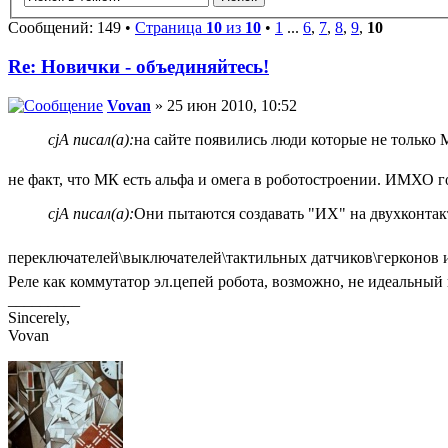
Сообщений: 149 •
Страница
10
из
10
•
1
...
6
,
7
,
8
,
9
,
10
Re: Новички - объединяйтесь!
Vovan
» 25 июн 2010, 10:52
cjA писал(а):
на сайте появились люди которые не только 
не факт, что МК есть альфа и омега в роботостроении. ИМХО г
cjA писал(а):
Они пытаются создавать "ИХ" на двухконта
переключателей\выключателей\тактильных датчиков\герконов и 
Реле как коммутатор эл.цепей робота, возможно, не идеальный 
_________
Sincerely,
Vovan