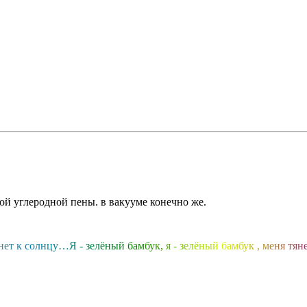
ой углеродной пены. в вакууме конечно же.
н
е
т
к
с
о
л
н
ц
у
…
Я
-
з
е
л
ё
н
ы
й
б
а
м
б
у
к
,
я
-
з
е
л
ё
н
ы
й
б
а
м
б
у
к
,
м
е
н
я
т
я
н