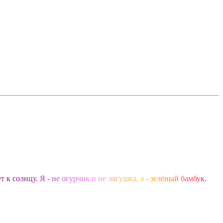
е
т
к
с
о
л
н
ц
у
.
Я
-
н
е
о
г
у
р
ч
и
к
и
н
е
л
я
г
у
ш
к
а
,
я
-
з
е
л
ё
н
ы
й
б
а
м
б
у
к
.