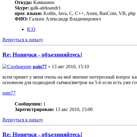
Откуда:
Камышин
Skype:
galk-aleksandr1
прог. языки:
Kotlin, Java, C, C++, Assm, BasCom, VB, php
ФИО:
Галкин Александр Владимирович
ICQ
Вернуться к началу
Re: Новички - объединяйтесь!
pain77
» 13 авг 2010, 15:10
всем привет у меня очень на моё мнение интересный вопрос как
основном для подводной сьёмки)метров на 5-6 если есть уже г
pain77
Сообщения:
1
Зарегистрирован:
13 авг 2010, 15:00
Вернуться к началу
Re: Новички - объединяйтесь!