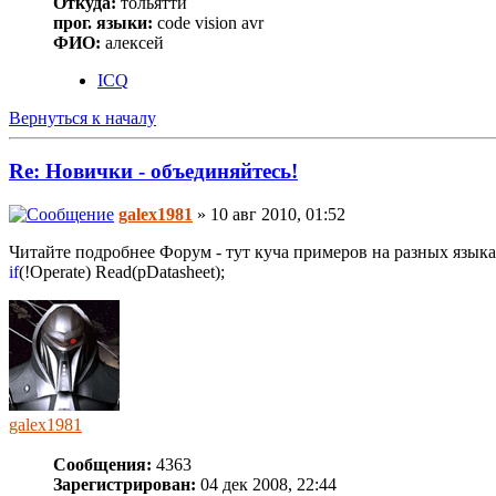
Откуда:
тольятти
прог. языки:
code vision avr
ФИО:
алексей
ICQ
Вернуться к началу
Re: Новички - объединяйтесь!
galex1981
» 10 авг 2010, 01:52
Читайте подробнее Форум - тут куча примеров на разных языка
if
(!Operate) Read(pDatasheet);
galex1981
Сообщения:
4363
Зарегистрирован:
04 дек 2008, 22:44