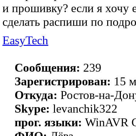
и прошивку? если я хочу 
сделать распиши по подр
EasyTech
Сообщения:
239
Зарегистрирован:
15 м
Откуда:
Ростов-на-Дон
Skype:
levanchik322
прог. языки:
WinAVR C
ФИО:
Лёва