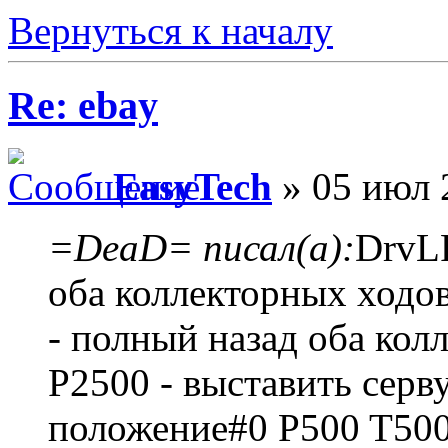
Вернуться к началу
Re: ebay
EasyTech
» 05 июл 
=DeaD= писал(а):
DrvL
оба коллекторных ходо
- полный назад оба ко
P2500 - выставить серву
положение#0 P500 T5000