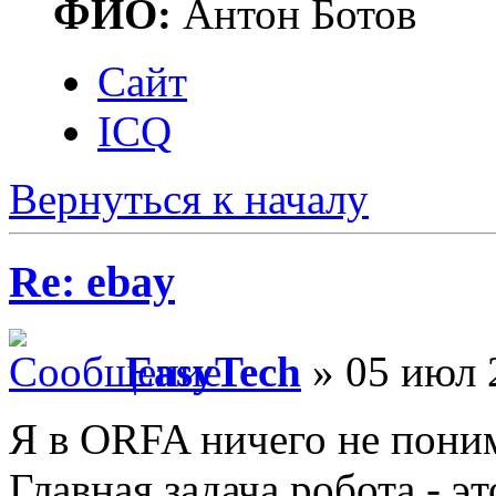
ФИО:
Антон Ботов
Сайт
ICQ
Вернуться к началу
Re: ebay
EasyTech
» 05 июл 
Я в ORFA ничего не поним
Главная задача робота - э