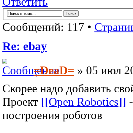
Ответить
Сообщений: 117 •
Страни
Re: ebay
=DeaD=
» 05 июл 20
Скорее надо добавить св
Проект
[[
Open Robotics
]]
-
построения роботов