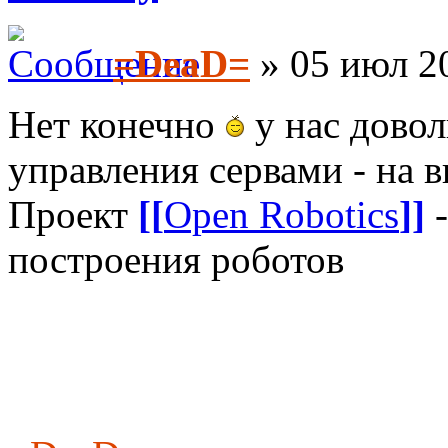
=DeaD=
» 05 июл 20
Нет конечно
у нас дово
управления сервами - на 
Проект
[[
Open Robotics
]]
-
построения роботов