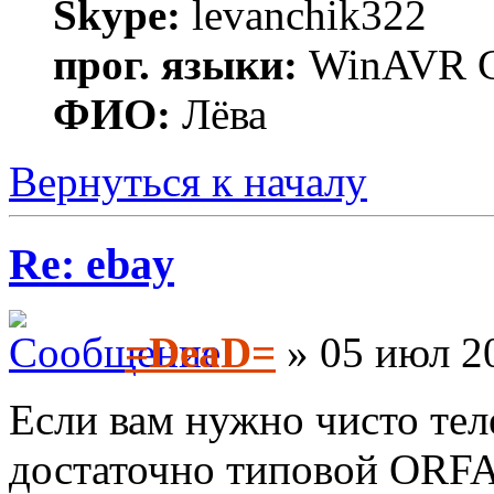
Skype:
levanchik322
прог. языки:
WinAVR C
ФИО:
Лёва
Вернуться к началу
Re: ebay
=DeaD=
» 05 июл 20
Если вам нужно чисто тел
достаточно типовой ORFA 