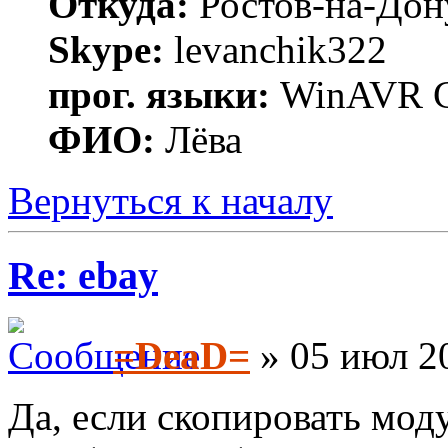
Откуда:
Ростов-на-Дон
Skype:
levanchik322
прог. языки:
WinAVR C
ФИО:
Лёва
Вернуться к началу
Re: ebay
=DeaD=
» 05 июл 20
Да, если скопировать мод