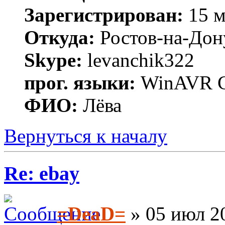
Зарегистрирован:
15 м
Откуда:
Ростов-на-Дон
Skype:
levanchik322
прог. языки:
WinAVR C
ФИО:
Лёва
Вернуться к началу
Re: ebay
=DeaD=
» 05 июл 20