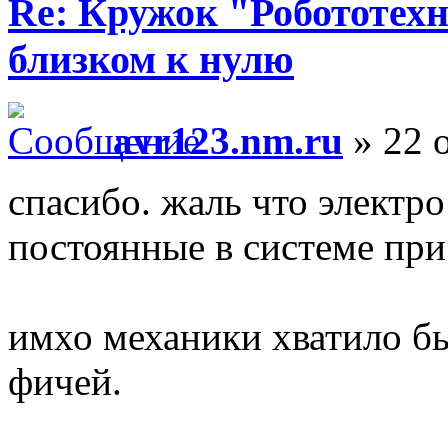
Re: Кружок "Робототех
близком к нулю
avr123.nm.ru
» 22 о
спасибо. жаль что электр
постоянные в системе пр
имхо механики хватило бы
фичей.