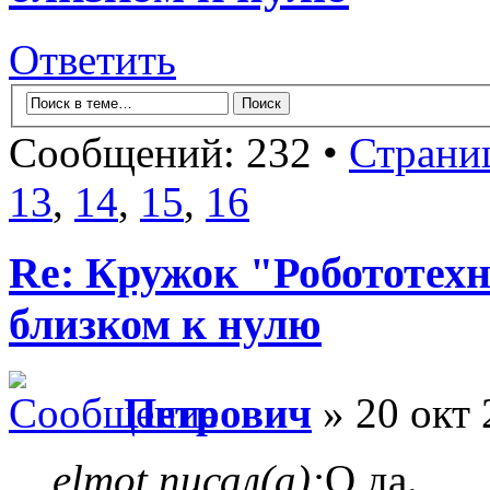
Ответить
Сообщений: 232 •
Страни
13
,
14
,
15
,
16
Re: Кружок "Робототех
близком к нулю
Петрович
» 20 окт 
elmot писал(а):
О да.