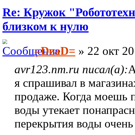
Re: Кружок "Робототех
близком к нулю
=DeaD=
» 22 окт 20
avr123.nm.ru писал(а):
А
я спрашивал в магазинах
продаже. Когда моешь п
воды утекает понапрасн
перекрытия воды очень