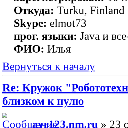
Откуда:
Turku, Finland
Skype:
elmot73
прог. языки:
Java и все
ФИО:
Илья
Вернуться к началу
Re: Кружок "Робототех
близком к нулю
avr123.nm.ru
» 23 о