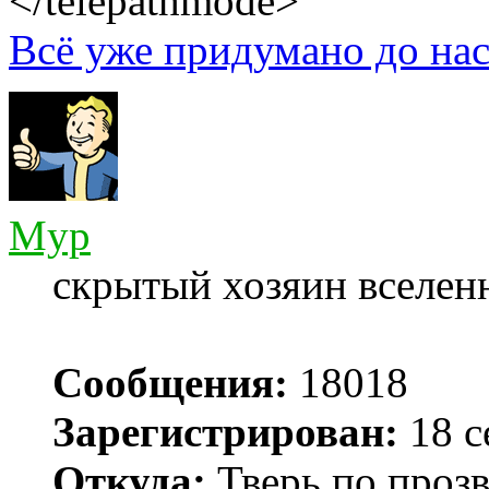
</telepathmode>
Всё уже придумано до нас
Myp
скрытый хозяин вселенн
Сообщения:
18018
Зарегистрирован:
18 с
Откуда:
Тверь по проз