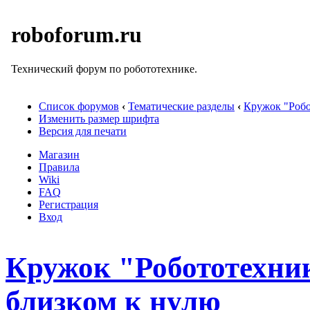
roboforum.ru
Технический форум по робототехнике.
Список форумов
‹
Тематические разделы
‹
Кружок "Pобо
Изменить размер шрифта
Версия для печати
Магазин
Правила
Wiki
FAQ
Регистрация
Вход
Кружок "Робототехни
близком к нулю