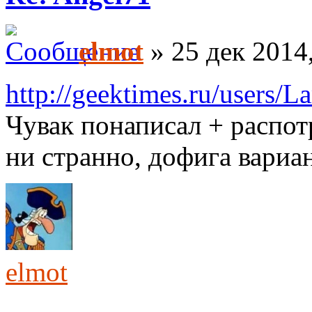
elmot
» 25 дек 2014
http://geektimes.ru/users/L
Чувак понаписал + распот
ни странно, дофига вариа
elmot