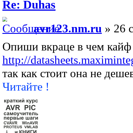
Re: Duhas
avr123.nm.ru
» 26 с
Опиши вкраце в чем кайф
http://datasheets.maximinte
так как стоит она не деше
Читайте !