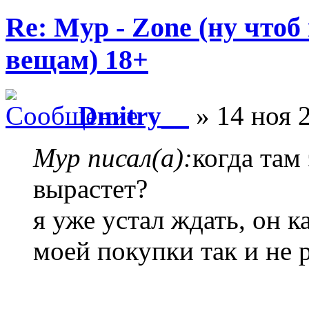
Re: Myp - Zone (ну что
вещам) 18+
Dmitry__
» 14 ноя 
Myp писал(а):
когда там
вырастет?
я уже устал ждать, он к
моей покупки так и не 