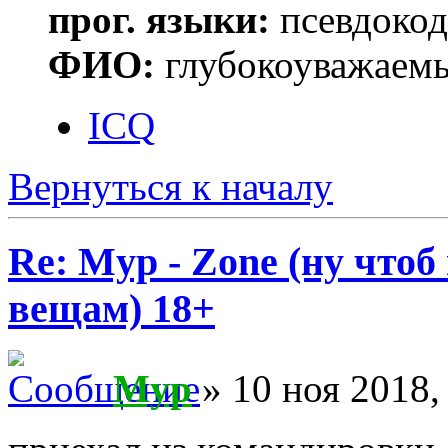
прог. языки:
псевдокод 
ФИО:
глубокоуважаем
ICQ
Вернуться к началу
Re: Myp - Zone (ну что
вещам) 18+
Myp
» 10 ноя 2018,