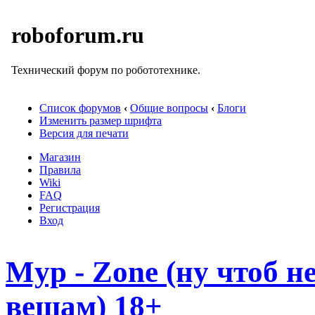
roboforum.ru
Технический форум по робототехнике.
Список форумов
‹
Общие вопросы
‹
Блоги
Изменить размер шрифта
Версия для печати
Магазин
Правила
Wiki
FAQ
Регистрация
Вход
Myp - Zone (ну чтоб 
вещам) 18+