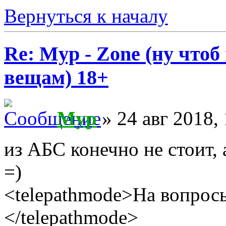
Вернуться к началу
Re: Myp - Zone (ну что
вещам) 18+
Myp
» 24 авг 2018, 
из АБС конечно не стоит,
=)
<telepathmode>На вопросы
</telepathmode>