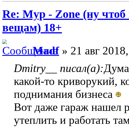
Re: Myp - Zone (ну что
вещам) 18+
Madf
» 21 авг 2018,
Dmitry__ писал(а):
Дума
какой-то криворукий, ко
поднимания бизнеса
Вот даже гараж нашел 
утеплить и работать там