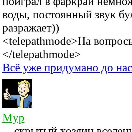
поиграл в фаркрай немнож
воды, постоянный звук б
разражает))
<telepathmode>На вопросы
</telepathmode>
Всё уже придумано до нас
Myp
скрытый хозяин вселенн