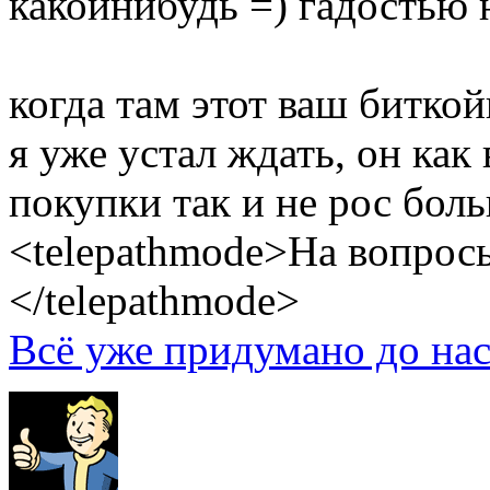
какойнибудь =) гадостью 
когда там этот ваш битко
я уже устал ждать, он как
покупки так и не рос бол
<telepathmode>На вопросы
</telepathmode>
Всё уже придумано до нас