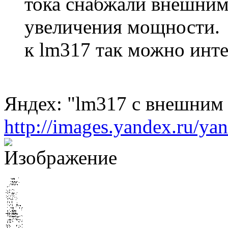
тока снабжали внешним
увеличения мощности.
к lm317 так можно инт
Яндех: "lm317 с внешним
http://images.yandex.ru/