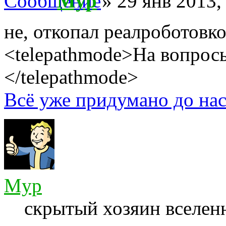
Myp
» 29 янв 2013,
не, откопал реалроботовко
<telepathmode>На вопросы
</telepathmode>
Всё уже придумано до нас
Myp
скрытый хозяин вселенн