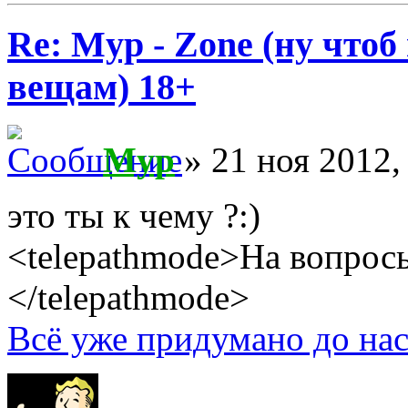
Re: Myp - Zone (ну что
вещам) 18+
Myp
» 21 ноя 2012,
это ты к чему ?:)
<telepathmode>На вопросы
</telepathmode>
Всё уже придумано до нас