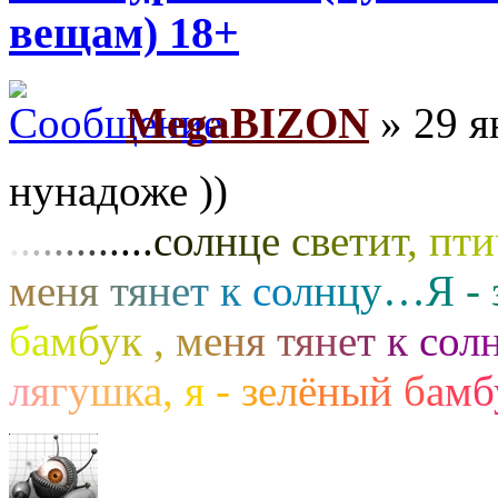
вещам) 18+
MegaBIZON
» 29 я
нунадоже ))
.
.
.
.
.
.
.
.
.
.
.
.
.
с
о
л
н
ц
е
с
в
е
т
и
т
,
п
т
и
м
е
н
я
т
я
н
е
т
к
с
о
л
н
ц
у
…
Я
-
б
а
м
б
у
к
,
м
е
н
я
т
я
н
е
т
к
с
о
л
л
я
г
у
ш
к
а
,
я
-
з
е
л
ё
н
ы
й
б
а
м
б