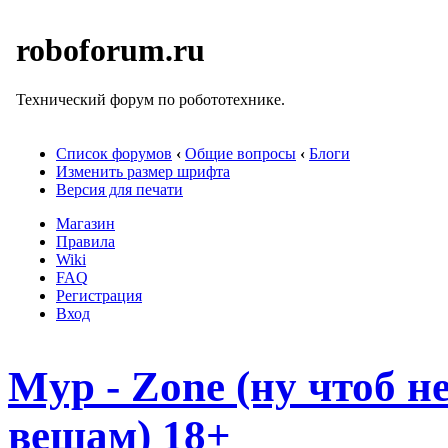
roboforum.ru
Технический форум по робототехнике.
Список форумов
‹
Общие вопросы
‹
Блоги
Изменить размер шрифта
Версия для печати
Магазин
Правила
Wiki
FAQ
Регистрация
Вход
Myp - Zone (ну чтоб 
вещам) 18+