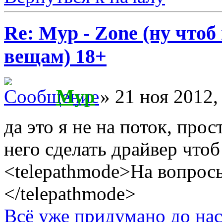
Re: Myp - Zone (ну что
вещам) 18+
Myp
» 21 ноя 2012,
да это я не на поток, про
него сделать драйвер что
<telepathmode>На вопросы
</telepathmode>
Всё уже придумано до нас