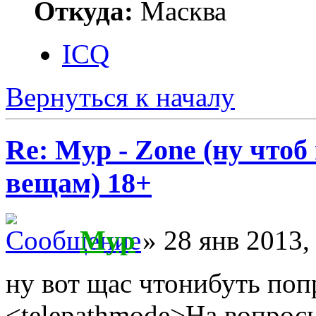
Откуда:
Масква
ICQ
Вернуться к началу
Re: Myp - Zone (ну что
вещам) 18+
Myp
» 28 янв 2013,
ну вот щас чтонибуть по
<telepathmode>На вопросы