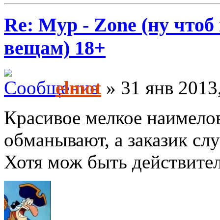
Re: Myp - Zone (ну что
вещам) 18+
elmot
» 31 янв 2013
Красивое мелкое наимелов
обманывают, а заказик слу
Хотя мож быть действите