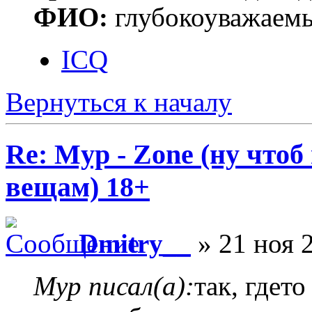
ФИО:
глубокоуважаем
ICQ
Вернуться к началу
Re: Myp - Zone (ну что
вещам) 18+
Dmitry__
» 21 ноя 
Myp писал(а):
так, гдет