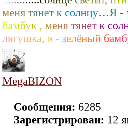
м
е
н
я
т
я
н
е
т
к
с
о
л
н
ц
у
…
Я
-
б
а
м
б
у
к
,
м
е
н
я
т
я
н
е
т
к
с
о
л
л
я
г
у
ш
к
а
,
я
-
з
е
л
ё
н
ы
й
б
а
м
б
MegaBIZON
Сообщения:
6285
Зарегистрирован:
12 я