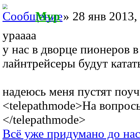
Myp
» 28 янв 2013,
ураааа
у нас в дворце пионеров 
лайнтрейсеры будут катат
надеюсь меня пустят поу
<telepathmode>На вопросы
</telepathmode>
Всё уже придумано до нас