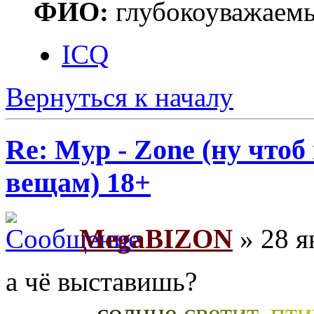
ФИО:
глубокоуважаем
ICQ
Вернуться к началу
Re: Myp - Zone (ну что
вещам) 18+
MegaBIZON
» 28 я
а чё выставишь?
.
.
.
.
.
.
.
.
.
.
.
.
.
с
о
л
н
ц
е
с
в
е
т
и
т
,
п
т
и