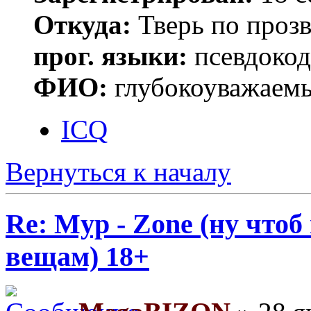
Откуда:
Тверь по проз
прог. языки:
псевдокод 
ФИО:
глубокоуважаем
ICQ
Вернуться к началу
Re: Myp - Zone (ну что
вещам) 18+