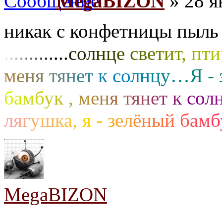
MegaBIZON
» 28 я
никак с конфетницы пыль 
.
.
.
.
.
.
.
.
.
.
.
.
.
с
о
л
н
ц
е
с
в
е
т
и
т
,
п
т
и
м
е
н
я
т
я
н
е
т
к
с
о
л
н
ц
у
…
Я
-
б
а
м
б
у
к
,
м
е
н
я
т
я
н
е
т
к
с
о
л
л
я
г
у
ш
к
а
,
я
-
з
е
л
ё
н
ы
й
б
а
м
б
MegaBIZON