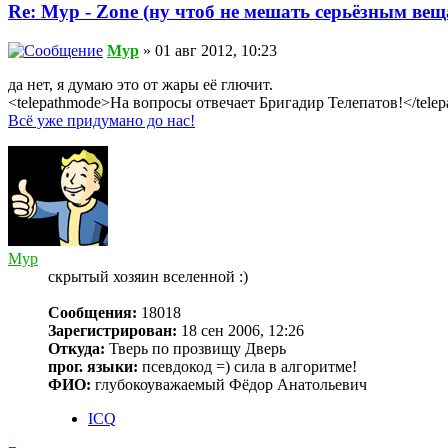
Re: Myp - Zone (ну чтоб не мешать серьёзным вещ
Myp
» 01 авг 2012, 10:23
да нет, я думаю это от жары её глючит.
<telepathmode>На вопросы отвечает Бригадир Телепатов!</tele
Всё уже придумано до нас!
Myp
скрытый хозяин вселенной :)
Сообщения:
18018
Зарегистрирован:
18 сен 2006, 12:26
Откуда:
Тверь по прозвищу Дверь
прог. языки:
псевдокод =) сила в алгоритме!
ФИО:
глубокоуважаемый Фёдор Анатольевич
ICQ