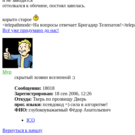
и не заводится
оттолкался к обочине, постоял завелась.
корыто старое
<telepathmode>На вопросы отвечает Бригадир Телепатов!</tele
Всё уже придумано до нас!
Myp
скрытый хозяин вселенной :)
Сообщения:
18018
Зарегистрирован:
18 сен 2006, 12:26
Откуда:
Тверь по прозвищу Дверь
прог. языки:
псевдокод =) сила в алгоритме!
ФИО:
глубокоуважаемый Фёдор Анатольевич
ICQ
Вернуться к началу