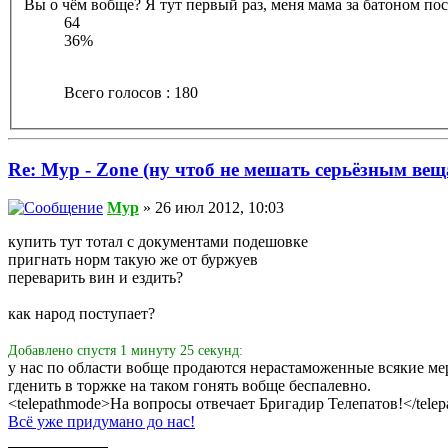
Вы о чём вобще? Я тут первый раз, меня мама за батоном посл
64
36%
Всего голосов : 180
Re: Myp - Zone (ну чтоб не мешать серьёзным вещ
Myp
» 26 июл 2012, 10:03
купить тут тотал с документами подешовке
пригнать норм такую же от буржуев
переварить вин и ездить?
как народ поступает?
Добавлено спустя 1 минуту 25 секунд:
у нас по области вобще продаются нерастаможенные всякие ме
гденить в торжке на таком гонять вобще беспалевно.
<telepathmode>На вопросы отвечает Бригадир Телепатов!</tele
Всё уже придумано до нас!