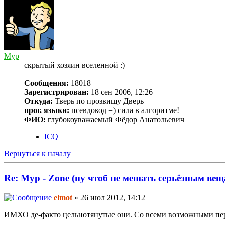
Myp
скрытый хозяин вселенной :)
Сообщения:
18018
Зарегистрирован:
18 сен 2006, 12:26
Откуда:
Тверь по прозвищу Дверь
прог. языки:
псевдокод =) сила в алгоритме!
ФИО:
глубокоуважаемый Фёдор Анатольевич
ICQ
Вернуться к началу
Re: Myp - Zone (ну чтоб не мешать серьёзным вещ
elmot
» 26 июл 2012, 14:12
ИМХО де-факто цельнотянутые они. Со всеми возможными пер