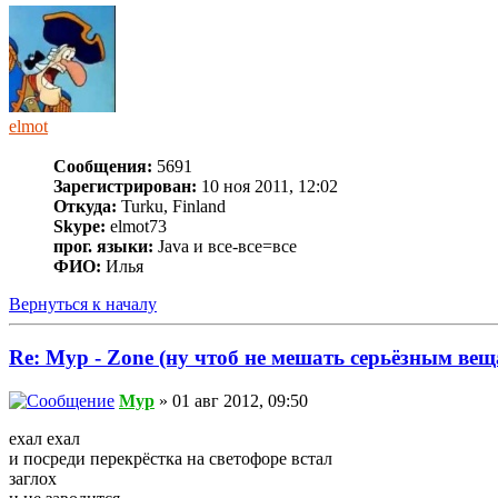
elmot
Сообщения:
5691
Зарегистрирован:
10 ноя 2011, 12:02
Откуда:
Turku, Finland
Skype:
elmot73
прог. языки:
Java и все-все=все
ФИО:
Илья
Вернуться к началу
Re: Myp - Zone (ну чтоб не мешать серьёзным вещ
Myp
» 01 авг 2012, 09:50
ехал ехал
и посреди перекрёстка на светофоре встал
заглох