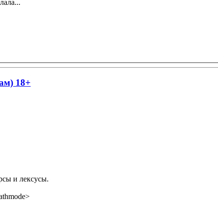
ала...
ам) 18+
рсы и лексусы.
pathmode>