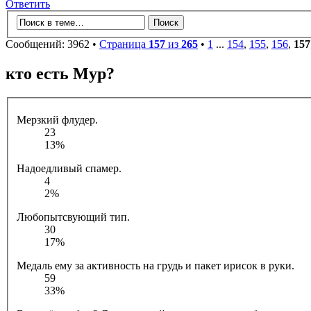
Ответить
Сообщений: 3962 •
Страница
157
из
265
•
1
...
154
,
155
,
156
,
157
кто есть Мур?
Мерзкий флудер.
23
13%
Надоедливый спамер.
4
2%
Любопытсвующий тип.
30
17%
Медаль ему за активность на грудь и пакет ирисок в руки.
59
33%