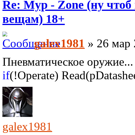
Re: Myp - Zone (ну что
вещам) 18+
galex1981
» 26 мар 
Пневматическое оружие...
if
(!Operate) Read(pDatashee
galex1981