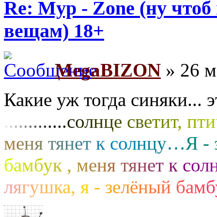
Re: Myp - Zone (ну что
вещам) 18+
MegaBIZON
» 26 м
Какие уж тогда синяки... 
.
.
.
.
.
.
.
.
.
.
.
.
.
с
о
л
н
ц
е
с
в
е
т
и
т
,
п
т
и
м
е
н
я
т
я
н
е
т
к
с
о
л
н
ц
у
…
Я
-
б
а
м
б
у
к
,
м
е
н
я
т
я
н
е
т
к
с
о
л
л
я
г
у
ш
к
а
,
я
-
з
е
л
ё
н
ы
й
б
а
м
б