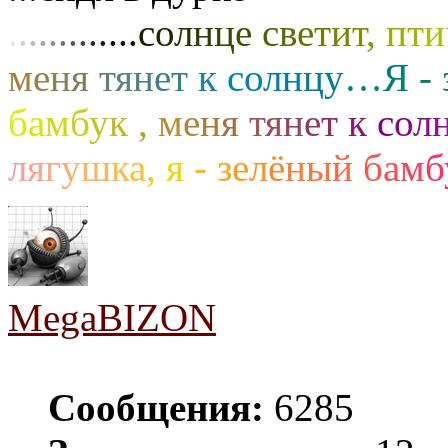
.
.
.
.
.
.
.
.
.
.
.
.
.
с
о
л
н
ц
е
с
в
е
т
и
т
,
п
т
и
м
е
н
я
т
я
н
е
т
к
с
о
л
н
ц
у
…
Я
-
б
а
м
б
у
к
,
м
е
н
я
т
я
н
е
т
к
с
о
л
л
я
г
у
ш
к
а
,
я
-
з
е
л
ё
н
ы
й
б
а
м
б
MegaBIZON
Сообщения:
6285