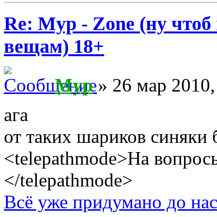
Re: Myp - Zone (ну что
вещам) 18+
Myp
» 26 мар 2010,
ага
от таких шариков синяки
<telepathmode>На вопросы
</telepathmode>
Всё уже придумано до нас