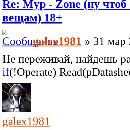
Re: Myp - Zone (ну что
вещам) 18+
galex1981
» 31 мар 
Не переживай, найдешь р
if
(!Operate) Read(pDatashee
galex1981