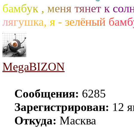
б
а
м
б
у
к
,
м
е
н
я
т
я
н
е
т
к
с
о
л
л
я
г
у
ш
к
а
,
я
-
з
е
л
ё
н
ы
й
б
а
м
б
MegaBIZON
Сообщения:
6285
Зарегистрирован:
12 я
Откуда:
Масква