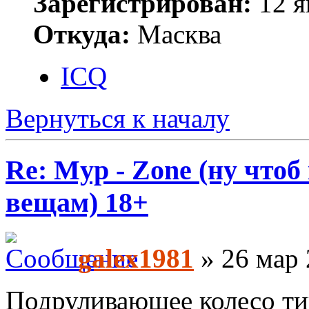
Зарегистрирован:
12 я
Откуда:
Масква
ICQ
Вернуться к началу
Re: Myp - Zone (ну что
вещам) 18+
galex1981
» 26 мар 
Подруливающее колесо ти