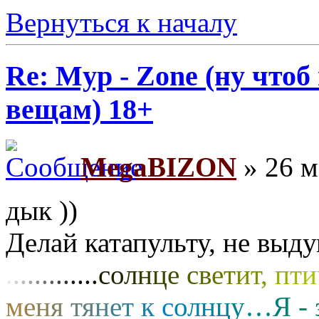
Вернуться к началу
Re: Myp - Zone (ну что
вещам) 18+
MegaBIZON
» 26 м
дык ))
Делай катапульту, не выду
.
.
.
.
.
.
.
.
.
.
.
.
.
с
о
л
н
ц
е
с
в
е
т
и
т
,
п
т
и
м
е
н
я
т
я
н
е
т
к
с
о
л
н
ц
у
…
Я
-