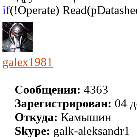
if
(!Operate) Read(pDatashee
galex1981
Сообщения:
4363
Зарегистрирован:
04 д
Откуда:
Камышин
Skype:
galk-aleksandr1