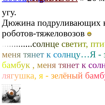
угу.
Дюжина подруливающих ко
роботов-тяжеловозов
.
.
.
.
.
.
.
.
.
.
.
.
.
с
о
л
н
ц
е
с
в
е
т
и
т
,
п
т
и
м
е
н
я
т
я
н
е
т
к
с
о
л
н
ц
у
…
Я
-
б
а
м
б
у
к
,
м
е
н
я
т
я
н
е
т
к
с
о
л
л
я
г
у
ш
к
а
,
я
-
з
е
л
ё
н
ы
й
б
а
м
б