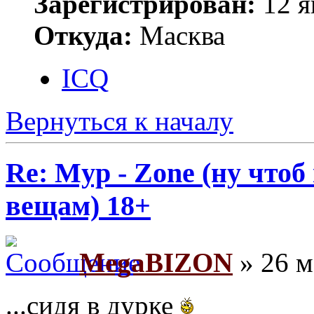
Зарегистрирован:
12 я
Откуда:
Масква
ICQ
Вернуться к началу
Re: Myp - Zone (ну что
вещам) 18+
MegaBIZON
» 26 м
...сидя в дурке