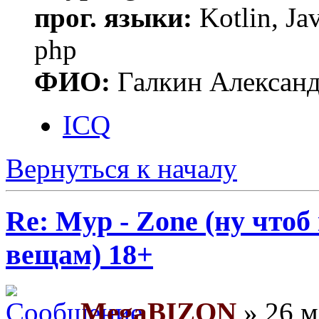
прог. языки:
Kotlin, Ja
php
ФИО:
Галкин Алексан
ICQ
Вернуться к началу
Re: Myp - Zone (ну что
вещам) 18+
MegaBIZON
» 26 м