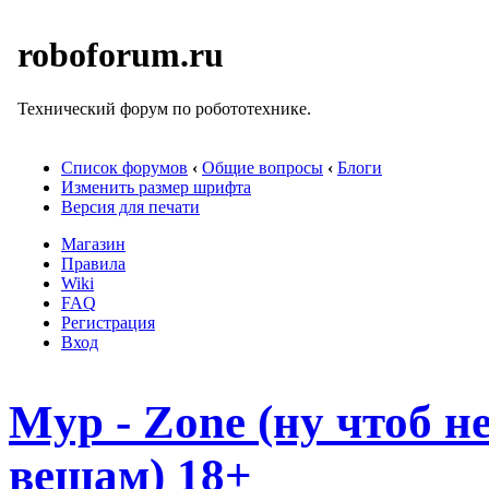
roboforum.ru
Технический форум по робототехнике.
Список форумов
‹
Общие вопросы
‹
Блоги
Изменить размер шрифта
Версия для печати
Магазин
Правила
Wiki
FAQ
Регистрация
Вход
Myp - Zone (ну чтоб 
вещам) 18+