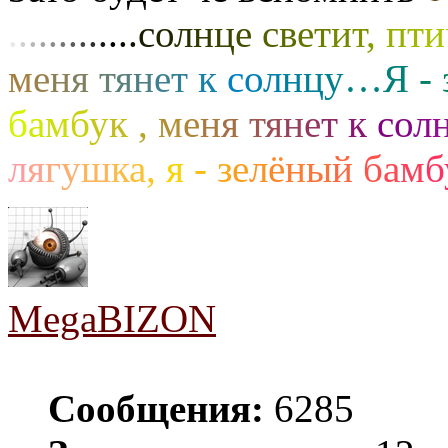
.
.
.
.
.
.
.
.
.
.
.
.
.
с
о
л
н
ц
е
с
в
е
т
и
т
,
п
т
и
м
е
н
я
т
я
н
е
т
к
с
о
л
н
ц
у
…
Я
-
б
а
м
б
у
к
,
м
е
н
я
т
я
н
е
т
к
с
о
л
л
я
г
у
ш
к
а
,
я
-
з
е
л
ё
н
ы
й
б
а
м
б
MegaBIZON
Сообщения:
6285