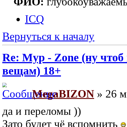
ФИО:
глубокоуважаем
ICQ
Вернуться к началу
Re: Myp - Zone (ну что
вещам) 18+
MegaBIZON
» 26 м
да и переломы ))
Зато будет чё вспомнить