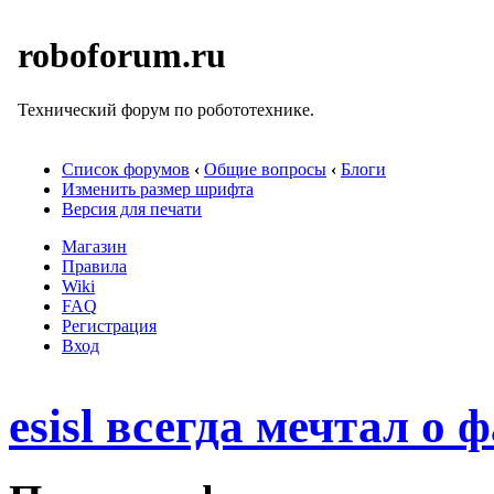
roboforum.ru
Технический форум по робототехнике.
Список форумов
‹
Общие вопросы
‹
Блоги
Изменить размер шрифта
Версия для печати
Магазин
Правила
Wiki
FAQ
Регистрация
Вход
esisl всегда мечтал о