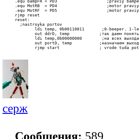
.equ bampFR = PD3                    ;praviy bampe
.equ MotRB  = PD4                    ;motor praviy
.equ MotRF  = PD5                    ;motor praviy
rjmp reset
reset:
  ;nastroyka portov                          
        ldi temp, 0b00110011       ;0-beeper. 1-le
        out ddrD, temp            ;так даем понять
        ldi temp,0b00000000        ;на всех выхода
        out portD, temp           ;назначаем выход
        rjmp start                ; vrode tuda pot
серж
Сообщения:
589