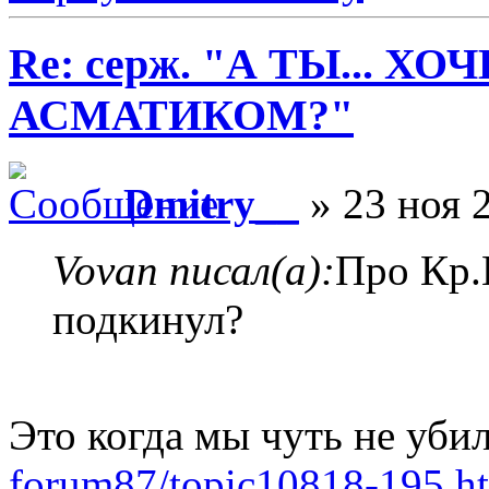
Re: серж. "А ТЫ... Х
АСМАТИКОМ?"
Dmitry__
» 23 ноя 2
Vovan писал(а):
Про Кр.
подкинул?
Это когда мы чуть не убил
forum87/topic10818-195.h