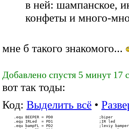
в ней: шампанское, и
конфеты и много-мно
мне б такого знакомого...
Добавлено спустя 5 минут 17 
вот так тоды:
Код:
Выделить всё
•
Разве
.equ BEEPER = PD0                    ;biper
.equ IRLed  = PD1                    ;IR led
.equ bampFL = PD2                    ;leviy bamper