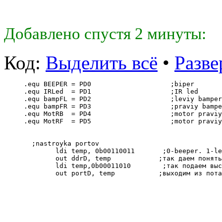
Добавлено спустя 2 минуты:
Код:
Выделить всё
•
Разве
.equ BEEPER = PD0                    ;biper
.equ IRLed  = PD1                    ;IR led
.equ bampFL = PD2                    ;leviy bamper
.equ bampFR = PD3                    ;praviy bampe
.equ MotRB  = PD4                    ;motor praviy
.equ MotRF  = PD5                    ;motor praviy
  ;nastroyka portov                          
        ldi temp, 0b00110011       ;0-beeper. 1-le
        out ddrD, temp            ;так даем понять
        ldi temp,0b00011010        ;так подаем выс
        out portD, temp           ;выходим из пота