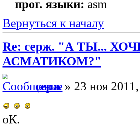
прог. языки:
asm
Вернуться к началу
Re: серж. "А ТЫ... Х
АСМАТИКОМ?"
серж
» 23 ноя 2011,
оК.