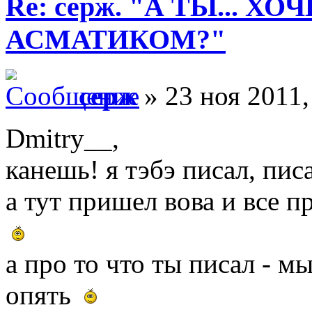
Re: серж. "А ТЫ... Х
АСМАТИКОМ?"
серж
» 23 ноя 2011,
Dmitry__,
канешь! я тэбэ писал, писа
а тут пришел вова и все п
а про то что ты писал - м
опять