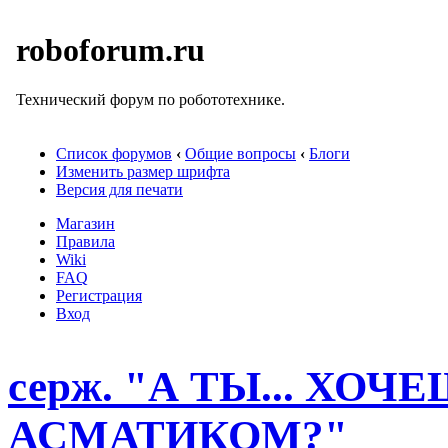
roboforum.ru
Технический форум по робототехнике.
Список форумов
‹
Общие вопросы
‹
Блоги
Изменить размер шрифта
Версия для печати
Магазин
Правила
Wiki
FAQ
Регистрация
Вход
серж. "А ТЫ... ХОЧ
АСМАТИКОМ?"