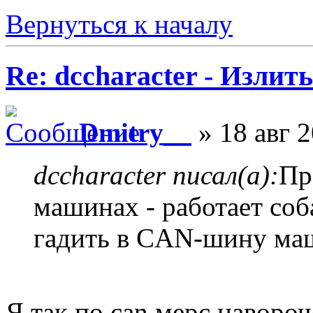
Вернуться к началу
Re: dccharacter - Излит
Dmitry__
» 18 авг 2
dccharacter писал(а):
Пр
машинах - работает со
гадить в CAN-шину маш
Я так по can мерс наворо