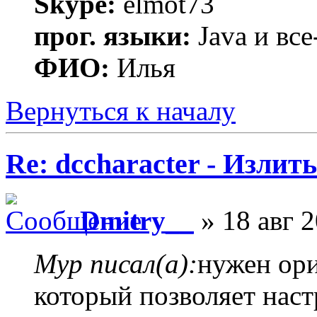
Skype:
elmot73
прог. языки:
Java и все
ФИО:
Илья
Вернуться к началу
Re: dccharacter - Излит
Dmitry__
» 18 авг 2
Myp писал(а):
нужен ор
который позволяет наст