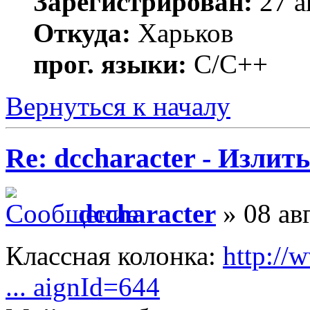
Зарегистрирован:
27 а
Откуда:
Харьков
прог. языки:
С/С++
Вернуться к началу
Re: dccharacter - Излит
dccharacter
» 08 ав
Классная колонка:
http://
... aignId=644