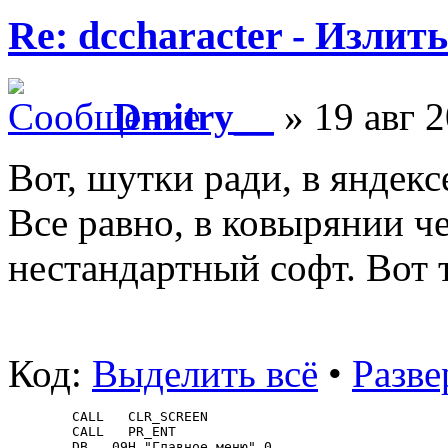
Re: dccharacter - Излит
Dmitry__
» 19 авг 2
Вот, шутки ради, в яндекс
Все равно, в ковырянии че
нестандартный софт. Вот
Код:
Выделить всё
•
Разве
   CALL   CLR_SCREEN
   CALL   PR_ENT
   DB   09H,"Главное меню",0