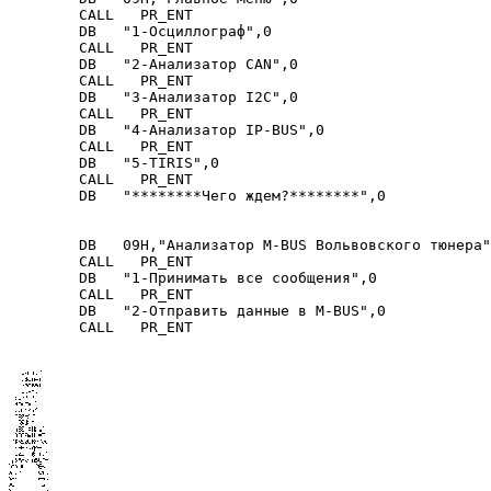
   CALL   PR_ENT
   DB   "1-Осциллограф",0
   CALL   PR_ENT
   DB   "2-Анализатор CAN",0
   CALL   PR_ENT
   DB   "3-Анализатор I2C",0
   CALL   PR_ENT
   DB   "4-Анализатор IP-BUS",0
   CALL   PR_ENT
   DB   "5-TIRIS",0
   CALL   PR_ENT
   DB   "********Чего ждем?********",0
   DB   09H,"Анализатор M-BUS Вольвовского тюнера"
   CALL   PR_ENT
   DB   "1-Принимать все сообщения",0
   CALL   PR_ENT
   DB   "2-Отправить данные в M-BUS",0
   CALL   PR_ENT