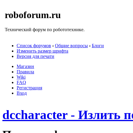
roboforum.ru
Технический форум по робототехнике.
Список форумов
‹
Общие вопросы
‹
Блоги
Изменить размер шрифта
Версия для печати
Магазин
Правила
Wiki
FAQ
Регистрация
Вход
dccharacter - Излить 