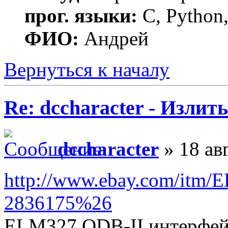
прог. языки:
C, Python,
ФИО:
Андрей
Вернуться к началу
Re: dccharacter - Излит
dccharacter
» 18 ав
http://www.ebay.com/itm
2836175%26
ELM327 ODB-II интерфей