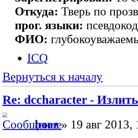
Откуда:
Тверь по проз
прог. языки:
псевдокод 
ФИО:
глубокоуважаем
ICQ
Вернуться к началу
Re: dccharacter - Излит
boez
» 19 авг 2013, 