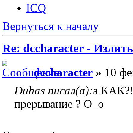
ICQ
Вернуться к началу
Re: dccharacter - Излит
dccharacter
» 10 фе
Duhas писал(а):
а КАК?!
прерывание ? О_о