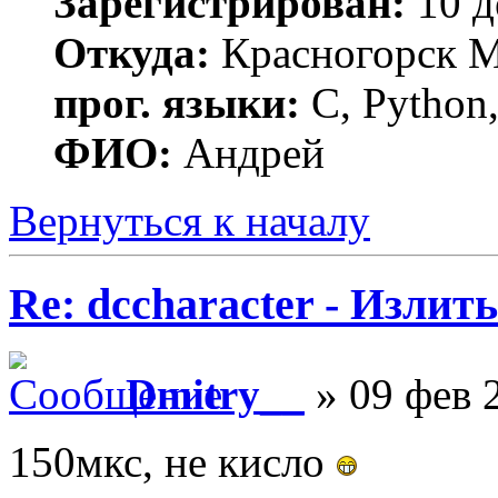
Зарегистрирован:
10 д
Откуда:
Красногорск 
прог. языки:
C, Python,
ФИО:
Андрей
Вернуться к началу
Re: dccharacter - Излит
Dmitry__
» 09 фев 
150мкс, не кисло