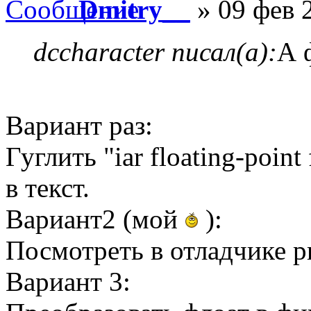
Dmitry__
» 09 фев 
dccharacter писал(а):
А 
Вариант раз:
Гуглить "iar floating-poin
в текст.
Вариант2 (мой
):
Посмотреть в отладчике pri
Вариант 3: