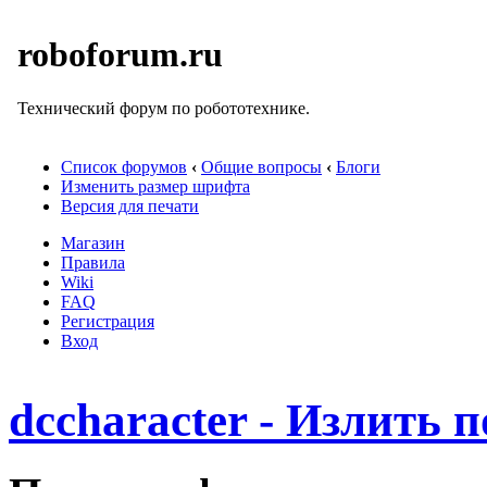
roboforum.ru
Технический форум по робототехнике.
Список форумов
‹
Общие вопросы
‹
Блоги
Изменить размер шрифта
Версия для печати
Магазин
Правила
Wiki
FAQ
Регистрация
Вход
dccharacter - Излить 