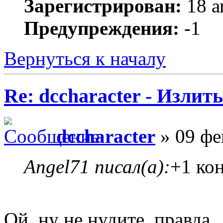
Зарегистрирован:
18 а
Предупреждения:
-1
Вернуться к началу
Re: dccharacter - Излит
dccharacter
» 09 фе
Angel71 писал(а):
+1 кон
Ой, ну не нудите, правда