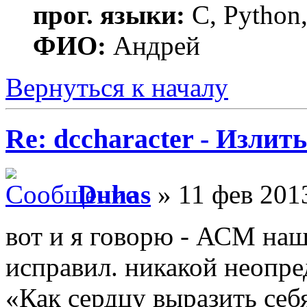
прог. языки:
C, Python,
ФИО:
Андрей
Вернуться к началу
Re: dccharacter - Излит
Duhas
» 11 фев 2013
вот и я говорю - АСМ наше
исправил. никакой неопре
«Как сердцу выразить себ