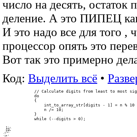
число на десять, остаток 
деление. А это ПИПЕЦ как
И это надо все для того ,
процессор опять это пере
Вот так это примерно дел
Код:
Выделить всё
•
Разве
        // Calculate digits from least to most sig
        do
        {
            int_to_array_str[digits - 1] = n % 10 
            n /= 10;
        }
        while (--digits > 0);