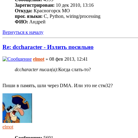
Зарегистрирован:
10 дек 2010, 13:16
Откуда:
Красногорск МО
прог. языки:
C, Python, wiring/processing
ФИО:
Андрей
Вернуться к началу
Re: dccharacter - Излить посильно
elmot
» 08 фев 2013, 12:41
dccharacter писал(а):
Когда слать-то?
Пиши в память, шли через DMA. Или это не стм32?
elmot
Сообщения:
5691