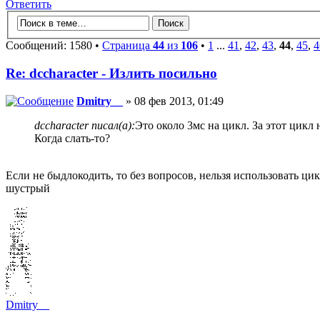
Ответить
Сообщений: 1580 •
Страница
44
из
106
•
1
...
41
,
42
,
43
,
44
,
45
,
4
Re: dccharacter - Излить посильно
Dmitry__
» 08 фев 2013, 01:49
dccharacter писал(а):
Это около 3мс на цикл. За этот цикл
Когда слать-то?
Если не быдлокодить, то без вопросов, нельзя использовать ци
шустрый
Dmitry__