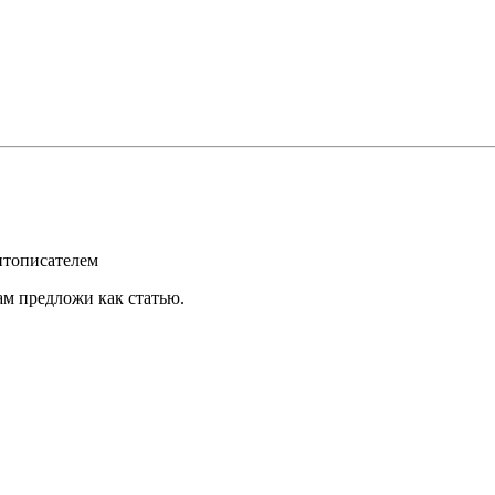
нтописателем
ам предложи как статью.