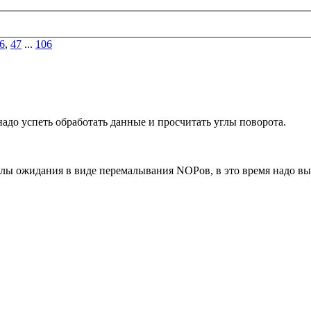
6
,
47
...
106
 надо успеть обработать данные и просчитать углы поворота.
клы ожидания в виде перемалывания NOPов, в это время надо вып