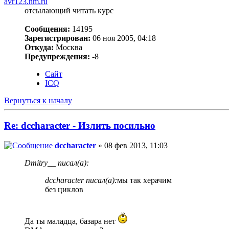
avr123.nm.ru
отсылающий читать курс
Сообщения:
14195
Зарегистрирован:
06 ноя 2005, 04:18
Откуда:
Москва
Предупреждения:
-8
Сайт
ICQ
Вернуться к началу
Re: dccharacter - Излить посильно
dccharacter
» 08 фев 2013, 11:03
Dmitry__ писал(а):
dccharacter писал(а):
мы так херачим
без циклов
Да ты маладца, базара нет