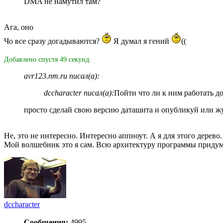
DMA не намутил там?
Ага, оно
Чо все сразу догадываются?
Я думал я гений
((
Добавлено спустя 49 секунд:
avr123.nm.ru писал(а):
dccharacter писал(а):
Пойти что ли к ним работать 
просто сделай свою версию даташита и опубликуй или ж
Не, это не интересно. Интересно аппноут. А я для этого дерево
Мой волшебник это я сам. Всю архитектуру программы придумал
dccharacter
Сообщения:
4995