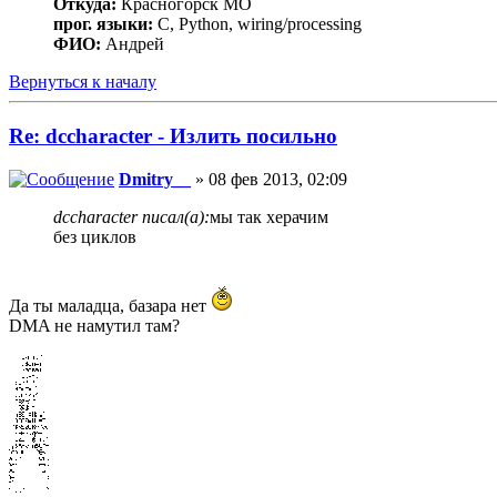
Откуда:
Красногорск МО
прог. языки:
C, Python, wiring/processing
ФИО:
Андрей
Вернуться к началу
Re: dccharacter - Излить посильно
Dmitry__
» 08 фев 2013, 02:09
dccharacter писал(а):
мы так херачим
без циклов
Да ты маладца, базара нет
DMA не намутил там?